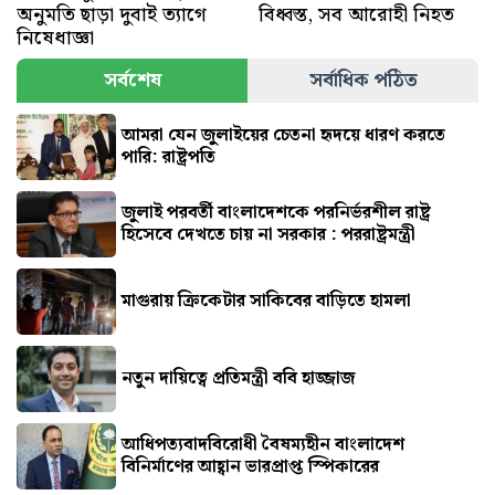
অনুমতি ছাড়া দুবাই ত্যাগে
বিধ্বস্ত, সব আরোহী নিহত
নিষেধাজ্ঞা
সর্বশেষ
সর্বাধিক পঠিত
আমরা যেন জুলাইয়ের চেতনা হৃদয়ে ধারণ করতে
পারি: রাষ্ট্রপতি
জুলাই পরবর্তী বাংলাদেশকে পরনির্ভরশীল রাষ্ট্র
হিসেবে দেখতে চায় না সরকার : পররাষ্ট্রমন্ত্রী
মাগুরায় ক্রিকেটার সাকিবের বাড়িতে হামলা
নতুন দায়িত্বে প্রতিমন্ত্রী ববি হাজ্জাজ
আধিপত্যবাদবিরোধী বৈষম্যহীন বাংলাদেশ
বিনির্মাণের আহ্বান ভারপ্রাপ্ত স্পিকারের