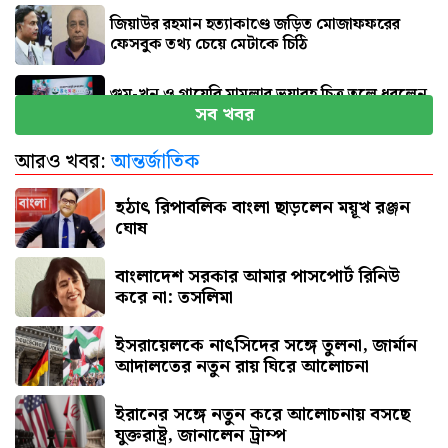
জিয়াউর রহমান হত্যাকাণ্ডে জড়িত মোজাফফরের
ফেসবুক তথ্য চেয়ে মেটাকে চিঠি
গুম-খুন ও গায়েবি মামলার ভয়াবহ চিত্র তুলে ধরলেন
সব খবর
আইনমন্ত্রী
আরও খবর:
আন্তর্জাতিক
হঠাৎ রিপাবলিক বাংলা ছাড়লেন ময়ূখ রঞ্জন ঘোষ
হঠাৎ রিপাবলিক বাংলা ছাড়লেন ময়ূখ রঞ্জন
ঘোষ
বাংলাদেশ সরকার আমার পাসপোর্ট রিনিউ
করে না: তসলিমা
ইসরায়েলকে নাৎসিদের সঙ্গে তুলনা, জার্মান
আদালতের নতুন রায় ঘিরে আলোচনা
ইরানের সঙ্গে নতুন করে আলোচনায় বসছে
যুক্তরাষ্ট্র, জানালেন ট্রাম্প