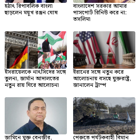
হঠাৎ রিপাবলিক বাংলা
বাংলাদেশ সরকার আমার
ছাড়লেন ময়ূখ রঞ্জন ঘোষ
পাসপোর্ট রিনিউ করে না:
তসলিমা
ইসরায়েলকে নাৎসিদের সঙ্গে
ইরানের সঙ্গে নতুন করে
তুলনা, জার্মান আদালতের
আলোচনায় বসছে যুক্তরাষ্ট্র,
নতুন রায় ঘিরে আলোচনা
জানালেন ট্রাম্প
জামিনে মুক্ত বেনজীর,
পেরুতে পর্যটকবাহী বিমান