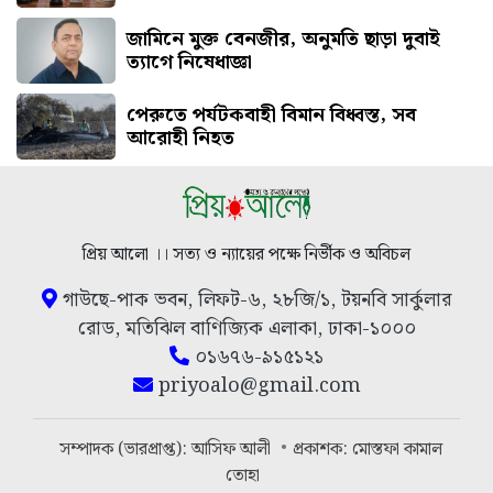
জামিনে মুক্ত বেনজীর, অনুমতি ছাড়া দুবাই
ত্যাগে নিষেধাজ্ঞা
পেরুতে পর্যটকবাহী বিমান বিধ্বস্ত, সব
আরোহী নিহত
প্রিয় আলো ।। সত্য ও ন্যায়ের পক্ষে নির্ভীক ও অবিচল
গাউছে-পাক ভবন, লিফট-৬, ২৮জি/১, টয়নবি সার্কুলার
রোড, মতিঝিল বাণিজ্যিক এলাকা, ঢাকা-১০০০
০১৬৭৬-৯১৫১২১
priyoalo@gmail.com
সম্পাদক (ভারপ্রাপ্ত): আসিফ আলী
প্রকাশক: মোস্তফা কামাল
তোহা