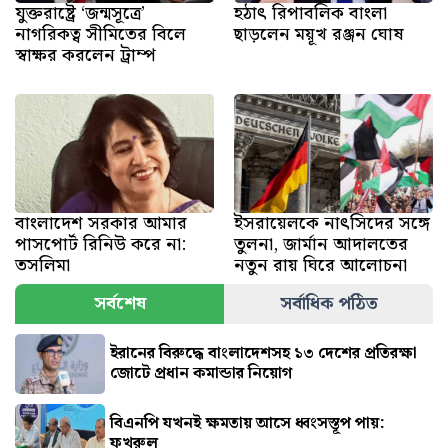
যুক্তরাষ্ট্রে ‘জন্মসূত্রে’
হঠাৎ রিপাবলিক বাংলা
নাগরিকত্ব সীমিতের বিলে
ছাড়লেন ময়ূখ রঞ্জন ঘোষ
স্বাক্ষর করলেন ট্রাম্প
বাংলাদেশ সরকার আমার
ইসরায়েলকে নাৎসিদের সঙ্গে
পাসপোর্ট রিনিউ করে না:
তুলনা, জার্মান আদালতের
তসলিমা
নতুন রায় ঘিরে আলোচনা
সর্বশেষ
সর্বাধিক পঠিত
ইরানের বিরুদ্ধে বাংলাদেশসহ ১৩ দেশের প্রতিরক্ষা
জোটে প্রধান কমান্ডার নিয়োগ
বিএনপি যখনই ক্ষমতায় আসে ধ্বংসস্তূপ পায়:
ফখরুল