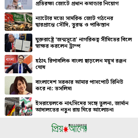
প্রতিরক্ষা জোটে প্রধান কমান্ডার নিয়োগ
ন্যাটোর মতো সামরিক জোট গঠনের
দ্বারপ্রান্তে সৌদি, তুরস্ক ও পাকিস্তান
যুক্তরাষ্ট্রে ‘জন্মসূত্রে’ নাগরিকত্ব সীমিতের বিলে
স্বাক্ষর করলেন ট্রাম্প
হঠাৎ রিপাবলিক বাংলা ছাড়লেন ময়ূখ রঞ্জন
ঘোষ
বাংলাদেশ সরকার আমার পাসপোর্ট রিনিউ
করে না: তসলিমা
ইসরায়েলকে নাৎসিদের সঙ্গে তুলনা, জার্মান
আদালতের নতুন রায় ঘিরে আলোচনা