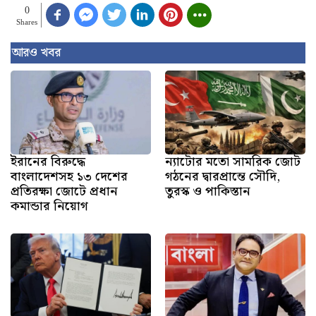
0
Shares
আরও খবর
ইরানের বিরুদ্ধে
ন্যাটোর মতো সামরিক জোট
বাংলাদেশসহ ১৩ দেশের
গঠনের দ্বারপ্রান্তে সৌদি,
প্রতিরক্ষা জোটে প্রধান
তুরস্ক ও পাকিস্তান
কমান্ডার নিয়োগ