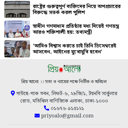
রাষ্ট্রের গুরুত্বপূর্ণ ব্যক্তিদের নিয়ে অপপ্রচারের
বিরুদ্ধে সতর্ক করল পুলিশ
স্বাধীন গণমাধ্যম প্রতিষ্ঠার মধ্য দিয়েই গণতন্ত্র
আরও শক্তিশালী হয়: তথ্যমন্ত্রী
‘আমিও বিশ্বাস করতে চাই তিনি ডিসেম্বরেই
আসবেন, আইনের মুখোমুখি হবেন’
প্রিয় আলো ।। সত্য ও ন্যায়ের পক্ষে নির্ভীক ও অবিচল
গাউছে-পাক ভবন, লিফট-৬, ২৮জি/১, টয়নবি সার্কুলার
রোড, মতিঝিল বাণিজ্যিক এলাকা, ঢাকা-১০০০
০১৬৭৬-৯১৫১২১
priyoalo@gmail.com