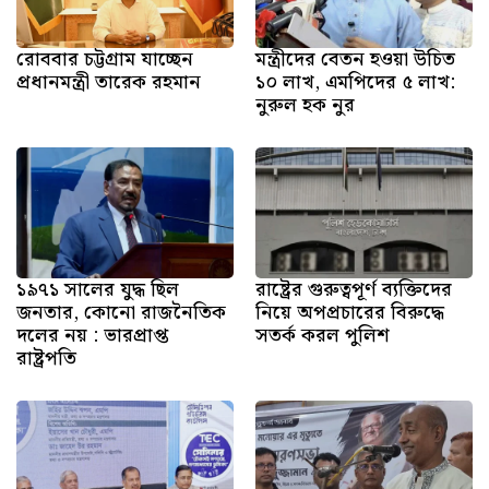
রোববার চট্টগ্রাম যাচ্ছেন
মন্ত্রীদের বেতন হওয়া উচিত
প্রধানমন্ত্রী তারেক রহমান
১০ লাখ, এমপিদের ৫ লাখ:
নুরুল হক নুর
১৯৭১ সালের যুদ্ধ ছিল
রাষ্ট্রের গুরুত্বপূর্ণ ব্যক্তিদের
জনতার, কোনো রাজনৈতিক
নিয়ে অপপ্রচারের বিরুদ্ধে
দলের নয় : ভারপ্রাপ্ত
সতর্ক করল পুলিশ
রাষ্ট্রপতি