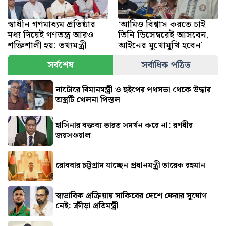
স্বাধীন গণমাধ্যম প্রতিষ্ঠার
‘আমিও বিশ্বাস করতে চাই
মধ্য দিয়েই গণতন্ত্র আরও
তিনি ডিসেম্বরেই আসবেন,
শক্তিশালী হয়: তথ্যমন্ত্রী
আইনের মুখোমুখি হবেন’
সর্বশেষ
সর্বাধিক পঠিত
নাটোরে বিমানমন্ত্রী ও হুইপের পথসভা থেকে উদ্ধার
অস্ত্রটি খেলনা পিস্তল
হাসিনার বক্তব্য ভারত সমর্থন করে না: রণধীর
জয়সওয়াল
রোববার চট্টগ্রাম যাচ্ছেন প্রধানমন্ত্রী তারেক রহমান
স্বাভাবিক প্রক্রিয়ায় সাকিবের দেশে ফেরার সুযোগ
নেই: ক্রীড়া প্রতিমন্ত্রী