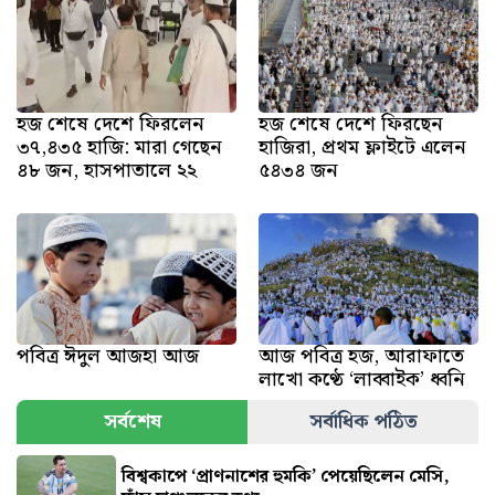
হজ শেষে দেশে ফিরলেন
হজ শেষে দেশে ফিরছেন
৩৭,৪৩৫ হাজি: মারা গেছেন
হাজিরা, প্রথম ফ্লাইটে এলেন
৪৮ জন, হাসপাতালে ২২
৫৪৩৪ জন
পবিত্র ঈদুল আজহা আজ
আজ পবিত্র হজ, আরাফাতে
লাখো কণ্ঠে ‘লাব্বাইক’ ধ্বনি
সর্বশেষ
সর্বাধিক পঠিত
বিশ্বকাপে ‘প্রাণনাশের হুমকি’ পেয়েছিলেন মেসি,