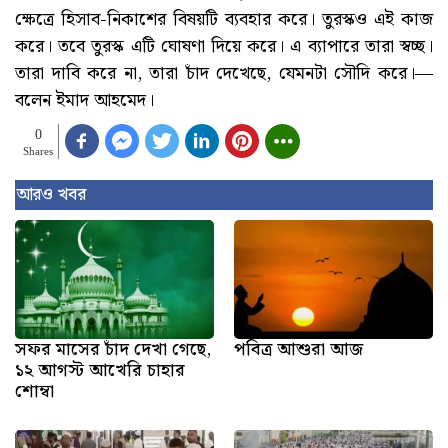
ক্ষেত্রে হিসাব-নিকাশের বিষয়টি ব্যবহার করে। তুরস্কও এই কাজ
করে। তবে তুরস্ক এটি ঘোষণা দিয়ে করে। এ ব্যাপারে তারা স্বচ্ছ।
তারা দাবি করে না, তারা চাঁদ দেখেছে, যেমনটা সৌদি করে।—
বলেন ইমাদ আহমেদ।
0
Shares
আরও খবর
সফর মাসের চাঁদ দেখা গেছে,
পবিত্র আশুরা আজ
১২ আগস্ট আখেরি চাহার
শোম্বা