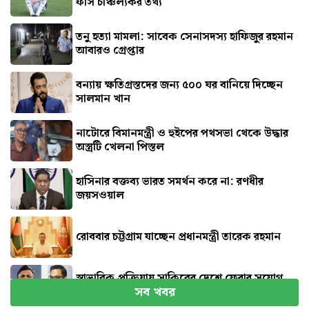
ফাঁস চাঞ্চল্যকর তথ্য
তনু হত্যা মামলা: সাবেক সেনাসদস্য হাফিজুর রহমান
আবারও গ্রেপ্তার
বন্যায় ক্ষতিগ্রস্তদের জন্য ৫০০ ঘর বানিয়ে দিচ্ছেন
সালমান খান
নাটোরে বিমানমন্ত্রী ও হুইপের পথসভা থেকে উদ্ধার
অস্ত্রটি খেলনা পিস্তল
হাসিনার বক্তব্য ভারত সমর্থন করে না: রণধীর
জয়সওয়াল
রোববার চট্টগ্রাম যাচ্ছেন প্রধানমন্ত্রী তারেক রহমান
স্বাভাবিক প্রক্রিয়ায় সাকিবের দেশে ফেরার সুযোগ
সব খবর
নেই: ক্রীড়া প্রতিমন্ত্রী