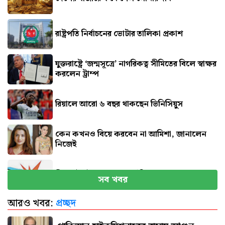
রাষ্ট্রপতি নির্বাচনের ভোটার তালিকা প্রকাশ
যুক্তরাষ্ট্রে ‘জন্মসূত্রে’ নাগরিকত্ব সীমিতের বিলে স্বাক্ষর
করলেন ট্রাম্প
রিয়ালে আরো ৬ বছর থাকছেন ভিনিসিয়ুস
কেন কখনও বিয়ে করবেন না আমিশা, জানালেন
নিজেই
সিলেটে দুই বাসের সংঘর্ষে নিহত ৮
সব খবর
আরও খবর:
প্রচ্ছদ
বগুড়ায় বাসচাপায় প্রাণ গেল ৬