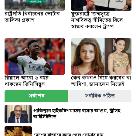
রাষ্ট্রপতি নির্বাচনের ভোটার
যুক্তরাষ্ট্রে ‘জন্মসূত্রে’
তালিকা প্রকাশ
নাগরিকত্ব সীমিতের বিলে
স্বাক্ষর করলেন ট্রাম্প
রিয়ালে আরো ৬ বছর
কেন কখনও বিয়ে করবেন না
থাকছেন ভিনিসিয়ুস
আমিশা, জানালেন নিজেই
সর্বশেষ
সর্বাধিক পঠিত
পাকিস্তান হাইকমিশনারের বাসায় আগুন, স্ত্রীসহ
আইসিইউতে
দেশের বাজারে কমে গেল সোনার দাম