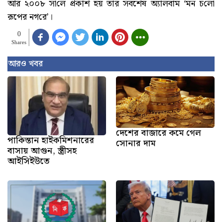
আর ২০০৮ সা‌লে প্রকাশ হয় তার সবশেষ অ্যালবাম ‘মন চ‌লো
রূপের নগ‌রে’।
0
Shares
আরও খবর
দেশের বাজারে কমে গেল
পাকিস্তান হাইকমিশনারের
সোনার দাম
বাসায় আগুন, স্ত্রীসহ
আইসিইউতে