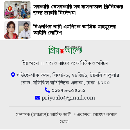
সরকারি-বেসরকারি সব হাসপাতাল-ক্লিনিকের
জন্য জরুরি নির্দেশনা
বিএনপির নারী এমপিকে আসিফ মাহমুদের
আইনি নোটিশ
প্রিয় আলো ।। সত্য ও ন্যায়ের পক্ষে নির্ভীক ও অবিচল
গাউছে-পাক ভবন, লিফট-৬, ২৮জি/১, টয়নবি সার্কুলার
রোড, মতিঝিল বাণিজ্যিক এলাকা, ঢাকা-১০০০
০১৬৭৬-৯১৫১২১
priyoalo@gmail.com
সম্পাদক (ভারপ্রাপ্ত): আসিফ আলী
প্রকাশক: মোস্তফা কামাল
তোহা