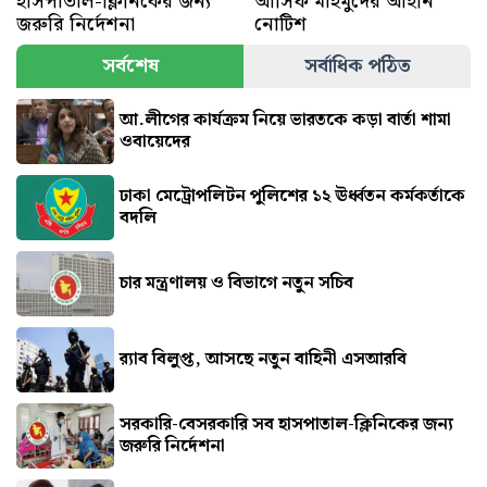
হাসপাতাল-ক্লিনিকের জন্য
আসিফ মাহমুদের আইনি
জরুরি নির্দেশনা
নোটিশ
সর্বশেষ
সর্বাধিক পঠিত
আ.লীগের কার্যক্রম নিয়ে ভারতকে কড়া বার্তা শামা
ওবায়েদের
ঢাকা মেট্রোপলিটন পুলিশের ১২ ঊর্ধ্বতন কর্মকর্তাকে
বদলি
চার মন্ত্রণালয় ও বিভাগে নতুন সচিব
র‍্যাব বিলুপ্ত, আসছে নতুন বাহিনী এসআরবি
সরকারি-বেসরকারি সব হাসপাতাল-ক্লিনিকের জন্য
জরুরি নির্দেশনা