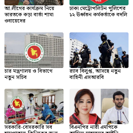
আ.লীগের কার্যক্রম নিয়ে
ঢাকা মেট্রোপলিটন পুলিশের
ভারতকে কড়া বার্তা শামা
১২ ঊর্ধ্বতন কর্মকর্তাকে বদলি
ওবায়েদের
চার মন্ত্রণালয় ও বিভাগে
র‍্যাব বিলুপ্ত, আসছে নতুন
নতুন সচিব
বাহিনী এসআরবি
সরকারি-বেসরকারি সব
বিএনপির নারী এমপিকে