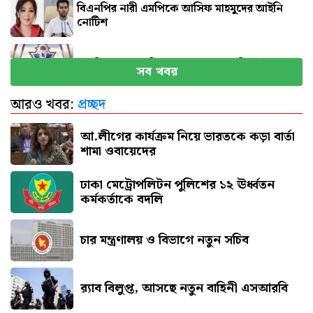
বিএনপির নারী এমপিকে আসিফ মাহমুদের আইনি
নোটিশ
সব বিমানবন্দরে নিরাপত্তা জোরদারের নির্দেশ
সব খবর
আরও খবর:
প্রচ্ছদ
এসএসসি পরীক্ষার ফল প্রকাশের তারিখ ঘোষণা
আ.লীগের কার্যক্রম নিয়ে ভারতকে কড়া বার্তা
শামা ওবায়েদের
ঢাকা মেট্রোপলিটন পুলিশের ১২ ঊর্ধ্বতন
কর্মকর্তাকে বদলি
চার মন্ত্রণালয় ও বিভাগে নতুন সচিব
র‍্যাব বিলুপ্ত, আসছে নতুন বাহিনী এসআরবি