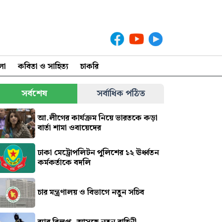
লা
কবিতা ও সাহিত্য
চাকরি
সর্বশেষ
সর্বাধিক পঠিত
আ.লীগের কার্যক্রম নিয়ে ভারতকে কড়া
বার্তা শামা ওবায়েদের
ঢাকা মেট্রোপলিটন পুলিশের ১২ ঊর্ধ্বতন
কর্মকর্তাকে বদলি
চার মন্ত্রণালয় ও বিভাগে নতুন সচিব