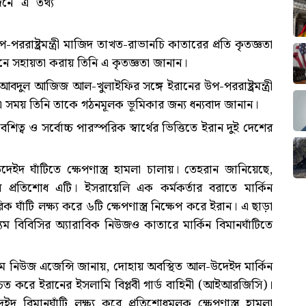
দনে এ তথ্য
প-পররাষ্ট্রমন্ত্রী মাজিদ তাখত-রাভানচি কাতারের প্রতি কৃতজ্ঞতা
নে সহায়তা করায় তিনি এ কৃতজ্ঞতা জানান।
 বিন আবদুল আজিজ আল-খুলাইফির সঙ্গে ইরানের উপ-পররাষ্ট্রমন্ত্রী
ময় তিনি তাকে গঠনমূলক ভূমিকার জন্য ধন্যবাদ জানান।
িত্ব ও সর্বোচ্চ পারস্পরিক স্বার্থের ভিত্তিতে ইরান দুই দেশের
দ ঘাঁটিতে ক্ষেপণাস্ত্র হামলা চালায়। তেহরান জানিয়েছে,
মলার প্রতিশোধ এটি। ইসরায়েলি এক কর্মকর্তার বরাতে মার্কিন
 ঘাঁটি লক্ষ্য করে ৬টি ক্ষেপণাস্ত্র নিক্ষেপ করে ইরান। এ ছাড়া
্যম বিবিসির অ্যারাবিক নিউজও কাতারে মার্কিন বিমানঘাঁটিতে
নিম নিউজ এজেন্সি জানায়, দোহায় অবস্থিত আল-উদেইদ মার্কিন
্চিত করে ইরানের ইসলামি বিপ্লবী গার্ড বাহিনী (আইআরজিসি)।
িমানঘাঁটি লক্ষ্য করে প্রতিশোধমূলক ক্ষেপণাস্ত্র হামলা