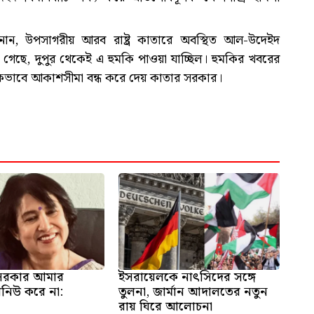
ান, উপসাগরীয় আরব রাষ্ট্র কাতারে অবস্থিত আল-উদেইদ
 গেছে, দুপুর থেকেই এ হুমকি পাওয়া যাচ্ছিল। হুমকির খবরের
ময়িকভাবে আকাশসীমা বন্ধ করে দেয় কাতার সরকার।
 সরকার আমার
ইসরায়েলকে নাৎসিদের সঙ্গে
িনিউ করে না:
তুলনা, জার্মান আদালতের নতুন
রায় ঘিরে আলোচনা