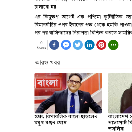
চালানো হয়।
এর কিছুক্ষণ আগেই এক পশ্চিমা কূটনীতিক জান
বিমানঘাঁটির ওপর ইরানের পক্ষ থেকে হুমকি পাওয়া
পর পর বাসিন্দাদের নিরাপত্তা নিশ্চিত করতে সা
0
Shares
আরও খবর
হঠাৎ রিপাবলিক বাংলা ছাড়লেন
বাংলাদেশ
ময়ূখ রঞ্জন ঘোষ
পাসপোর্ট র
তসলিমা