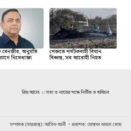
্ত বেনজীর, অনুমতি
পেরুতে পর্যটকবাহী বিমান
্যাগে নিষেধাজ্ঞা
বিধ্বস্ত, সব আরোহী নিহত
প্রিয় আলো ।। সত্য ও ন্যায়ের পক্ষে নির্ভীক ও অবিচল
সম্পাদক (ভারপ্রাপ্ত): আসিফ আলী
প্রকাশক: মোস্তফা কামাল তোহা