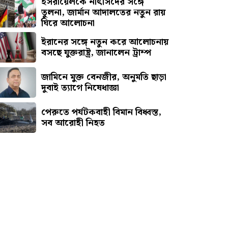
ইসরায়েলকে নাৎসিদের সঙ্গে
তুলনা, জার্মান আদালতের নতুন রায়
ঘিরে আলোচনা
ইরানের সঙ্গে নতুন করে আলোচনায়
বসছে যুক্তরাষ্ট্র, জানালেন ট্রাম্প
জামিনে মুক্ত বেনজীর, অনুমতি ছাড়া
দুবাই ত্যাগে নিষেধাজ্ঞা
পেরুতে পর্যটকবাহী বিমান বিধ্বস্ত,
সব আরোহী নিহত