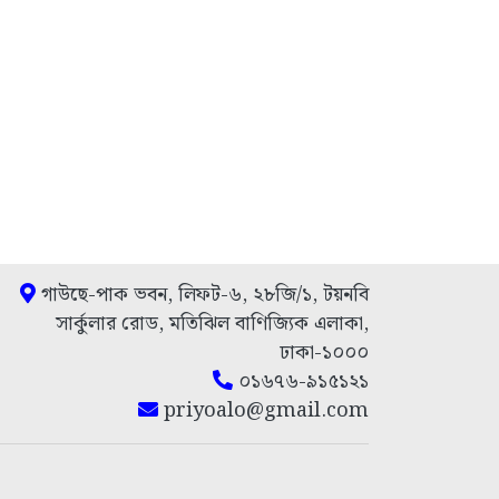
গাউছে-পাক ভবন, লিফট-৬, ২৮জি/১, টয়নবি
সার্কুলার রোড, মতিঝিল বাণিজ্যিক এলাকা,
ঢাকা-১০০০
০১৬৭৬-৯১৫১২১
priyoalo@gmail.com