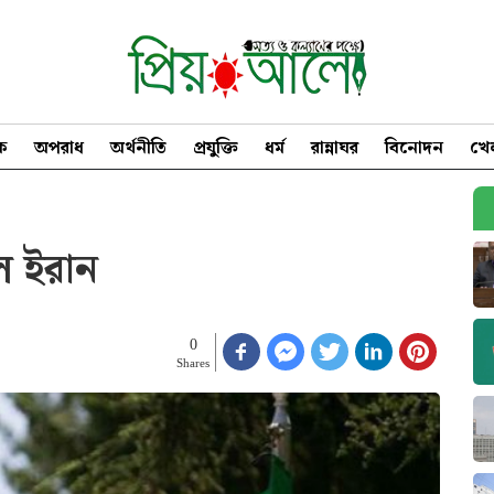
িক
অপরাধ
অর্থনীতি
প্রযুক্তি
ধর্ম
রান্নাঘর
বিনোদন
খে
ল ইরান
0
Shares