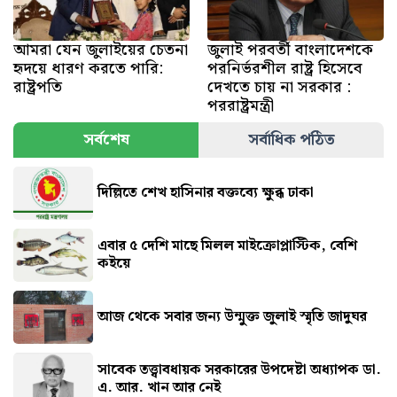
আমরা যেন জুলাইয়ের চেতনা
জুলাই পরবর্তী বাংলাদেশকে
হৃদয়ে ধারণ করতে পারি:
পরনির্ভরশীল রাষ্ট্র হিসেবে
রাষ্ট্রপতি
দেখতে চায় না সরকার :
পররাষ্ট্রমন্ত্রী
সর্বশেষ
সর্বাধিক পঠিত
দিল্লিতে শেখ হাসিনার বক্তব্যে ক্ষুব্ধ ঢাকা
এবার ৫ দেশি মাছে মিলল মাইক্রোপ্লাস্টিক, বেশি
কইয়ে
আজ থেকে সবার জন্য উন্মুক্ত জুলাই স্মৃতি জাদুঘর
সাবেক তত্ত্বাবধায়ক সরকারের উপদেষ্টা অধ্যাপক ডা.
এ. আর. খান আর নেই