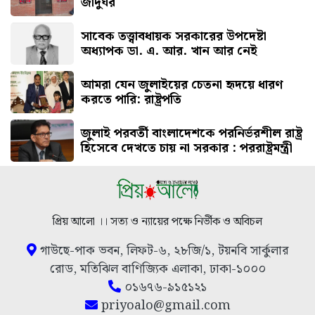
জাদুঘর
সাবেক তত্ত্বাবধায়ক সরকারের উপদেষ্টা
অধ্যাপক ডা. এ. আর. খান আর নেই
আমরা যেন জুলাইয়ের চেতনা হৃদয়ে ধারণ
করতে পারি: রাষ্ট্রপতি
জুলাই পরবর্তী বাংলাদেশকে পরনির্ভরশীল রাষ্ট্র
হিসেবে দেখতে চায় না সরকার : পররাষ্ট্রমন্ত্রী
প্রিয় আলো ।। সত্য ও ন্যায়ের পক্ষে নির্ভীক ও অবিচল
গাউছে-পাক ভবন, লিফট-৬, ২৮জি/১, টয়নবি সার্কুলার
রোড, মতিঝিল বাণিজ্যিক এলাকা, ঢাকা-১০০০
০১৬৭৬-৯১৫১২১
priyoalo@gmail.com