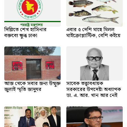
দিল্লিতে শেখ হাসিনার
এবার ৫ দেশি মাছে মিলল
বক্তব্যে ক্ষুব্ধ ঢাকা
মাইক্রোপ্লাস্টিক, বেশি কইয়ে
আজ থেকে সবার জন্য উন্মুক্ত
সাবেক তত্ত্বাবধায়ক
জুলাই স্মৃতি জাদুঘর
সরকারের উপদেষ্টা অধ্যাপক
ডা. এ. আর. খান আর নেই