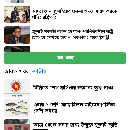
আমরা যেন জুলাইয়ের চেতনা হৃদয়ে ধারণ করতে
পারি: রাষ্ট্রপতি
জুলাই পরবর্তী বাংলাদেশকে পরনির্ভরশীল রাষ্ট্র
হিসেবে দেখতে চায় না সরকার : পররাষ্ট্রমন্ত্রী
মাগুরায় ক্রিকেটার সাকিবের বাড়িতে হামলা
সব খবর
আরও খবর:
জাতীয়
নতুন দায়িত্বে প্রতিমন্ত্রী ববি হাজ্জাজ
দিল্লিতে শেখ হাসিনার বক্তব্যে ক্ষুব্ধ ঢাকা
এবার ৫ দেশি মাছে মিলল মাইক্রোপ্লাস্টিক,
বেশি কইয়ে
আজ থেকে সবার জন্য উন্মুক্ত জুলাই স্মৃতি