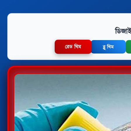
ডিজাই
রেড থিম
ব্লু থিম