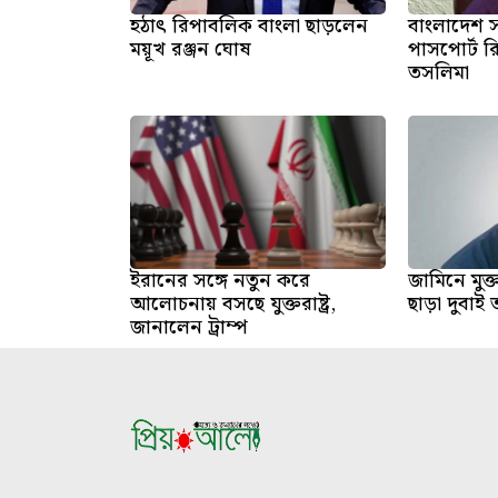
হঠাৎ রিপাবলিক বাংলা ছাড়লেন
বাংলাদেশ
ময়ূখ রঞ্জন ঘোষ
পাসপোর্ট র
তসলিমা
ইরানের সঙ্গে নতুন করে
জামিনে মুক
আলোচনায় বসছে যুক্তরাষ্ট্র,
ছাড়া দুবাই ত
জানালেন ট্রাম্প