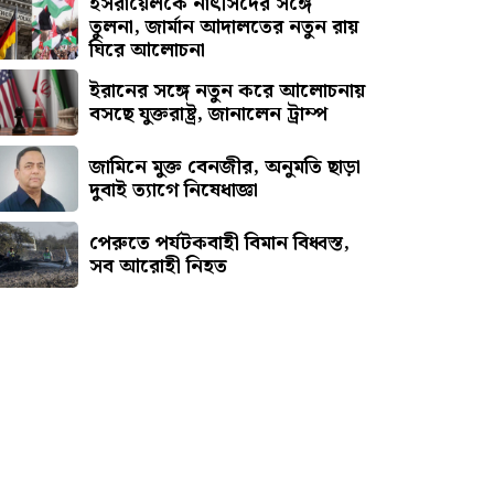
ইসরায়েলকে নাৎসিদের সঙ্গে
তুলনা, জার্মান আদালতের নতুন রায়
ঘিরে আলোচনা
ইরানের সঙ্গে নতুন করে আলোচনায়
বসছে যুক্তরাষ্ট্র, জানালেন ট্রাম্প
জামিনে মুক্ত বেনজীর, অনুমতি ছাড়া
দুবাই ত্যাগে নিষেধাজ্ঞা
পেরুতে পর্যটকবাহী বিমান বিধ্বস্ত,
সব আরোহী নিহত