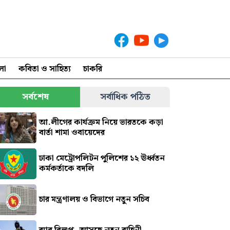
লা
কবিতা ও সাহিত্য
চাকরি
সর্বশেষ
সর্বাধিক পঠিত
আ.লীগের কার্যক্রম নিয়ে ভারতকে কড়া
বার্তা শামা ওবায়েদের
ঢাকা মেট্রোপলিটন পুলিশের ১২ ঊর্ধ্বতন
কর্মকর্তাকে বদলি
চার মন্ত্রণালয় ও বিভাগে নতুন সচিব