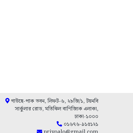
গাউছে-পাক ভবন, লিফট-৬, ২৮জি/১, টয়নবি
সার্কুলার রোড, মতিঝিল বাণিজ্যিক এলাকা,
ঢাকা-১০০০
০১৬৭৬-৯১৫১২১
priyoalo@gmail.com