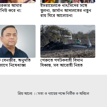
 সরকার আমার
ইসরায়েলকে নাৎসিদের সঙ্গে
িনিউ করে না:
তুলনা, জার্মান আদালতের নতুন
রায় ঘিরে আলোচনা
্ত বেনজীর, অনুমতি
পেরুতে পর্যটকবাহী বিমান
্যাগে নিষেধাজ্ঞা
বিধ্বস্ত, সব আরোহী নিহত
প্রিয় আলো ।। সত্য ও ন্যায়ের পক্ষে নির্ভীক ও অবিচল