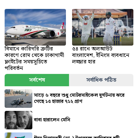
বিমানে কারিগরি ত্রুটির
৫৪ রানে অলআউট
কারণে রোম থেকে ঢাকাগামী
বাংলাদেশ, ইনিংস ব্যবধানে
ফ্লাইটের সময়সূচিতে
লজ্জার হার
পরিবর্তন
সর্বশেষ
সর্বাধিক পঠিত
সাড়ে ৬ বছরে শুধু মোটরসাইকেল দুর্ঘটনায় ঝরে
গেছে ১৫ হাজার ৭১২ প্রাণ
বাবা হারালেন মেসি