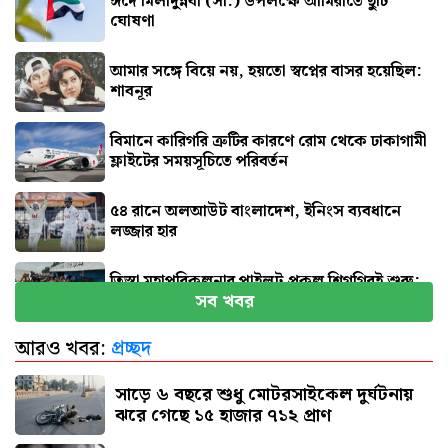
ঈদে মিলাদুন্নবী (সা.) উপলক্ষে আমিরাতে ছুটি
ঘোষণা
আমার সঙ্গে বিয়ে নয়, হয়তো স্বপ্নের বাসর হয়েছিল:
শাবনূর
বিমানে কারিগরি ত্রুটির কারণে রোম থেকে ঢাকাগামী
ফ্লাইটের সময়সূচিতে পরিবর্তন
৫৪ রানে অলআউট বাংলাদেশ, ইনিংস ব্যবধানে
লজ্জার হার
তিস্তা মহাপরিকল্পনার পাইলট প্রকল্প শিগগিরই শুরু:
সব খবর
প্রতিমন্ত্রী
আরও খবর:
প্রচ্ছদ
জুলাই জাদুঘর যেন দলীয় ইতিহাসের জায়গা না হয়:
নাহিদ
সাড়ে ৬ বছরে শুধু মোটরসাইকেল দুর্ঘটনায়
ঝরে গেছে ১৫ হাজার ৭১২ প্রাণ