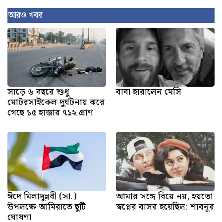
আরও খবর
সাড়ে ৬ বছরে শুধু
বাবা হারালেন মেসি
মোটরসাইকেল দুর্ঘটনায় ঝরে
গেছে ১৫ হাজার ৭১২ প্রাণ
ঈদে মিলাদুন্নবী (সা.)
আমার সঙ্গে বিয়ে নয়, হয়তো
উপলক্ষে আমিরাতে ছুটি
স্বপ্নের বাসর হয়েছিল: শাবনূর
ঘোষণা