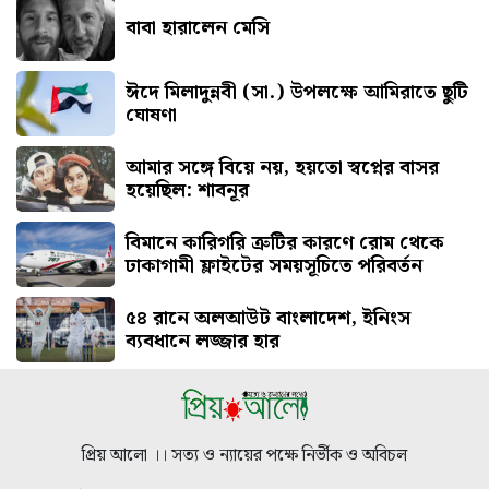
বাবা হারালেন মেসি
ঈদে মিলাদুন্নবী (সা.) উপলক্ষে আমিরাতে ছুটি
ঘোষণা
আমার সঙ্গে বিয়ে নয়, হয়তো স্বপ্নের বাসর
হয়েছিল: শাবনূর
বিমানে কারিগরি ত্রুটির কারণে রোম থেকে
ঢাকাগামী ফ্লাইটের সময়সূচিতে পরিবর্তন
৫৪ রানে অলআউট বাংলাদেশ, ইনিংস
ব্যবধানে লজ্জার হার
প্রিয় আলো ।। সত্য ও ন্যায়ের পক্ষে নির্ভীক ও অবিচল