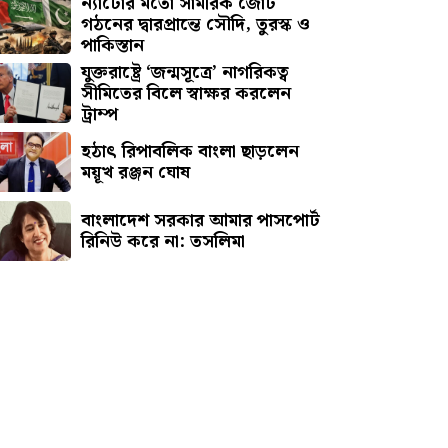
ন্যাটোর মতো সামরিক জোট
গঠনের দ্বারপ্রান্তে সৌদি, তুরস্ক ও
পাকিস্তান
যুক্তরাষ্ট্রে ‘জন্মসূত্রে’ নাগরিকত্ব
সীমিতের বিলে স্বাক্ষর করলেন
ট্রাম্প
হঠাৎ রিপাবলিক বাংলা ছাড়লেন
ময়ূখ রঞ্জন ঘোষ
বাংলাদেশ সরকার আমার পাসপোর্ট
রিনিউ করে না: তসলিমা