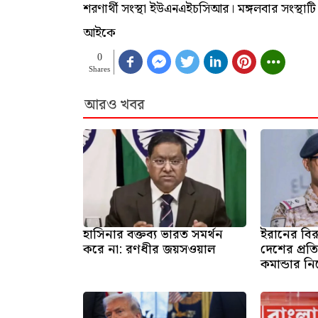
শরণার্থী সংস্থা ইউএনএইচসিআর। মঙ্গলবার সংস্থা
আইকে
0
Shares
আরও খবর
হাসিনার বক্তব্য ভারত সমর্থন
ইরানের বির
করে না: রণধীর জয়সওয়াল
দেশের প্রতি
কমান্ডার ন