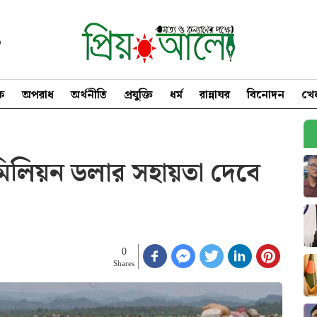
৩
িক
অপরাধ
অর্থনীতি
প্রযুক্তি
ধর্ম
রান্নাঘর
বিনোদন
খে
িলিয়ন ডলার সহায়তা দেবে
0
Shares