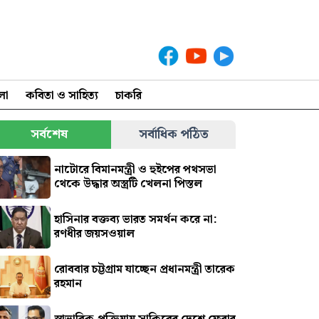
লা
কবিতা ও সাহিত্য
চাকরি
সর্বশেষ
সর্বাধিক পঠিত
নাটোরে বিমানমন্ত্রী ও হুইপের পথসভা
থেকে উদ্ধার অস্ত্রটি খেলনা পিস্তল
হাসিনার বক্তব্য ভারত সমর্থন করে না:
রণধীর জয়সওয়াল
রোববার চট্টগ্রাম যাচ্ছেন প্রধানমন্ত্রী তারেক
রহমান