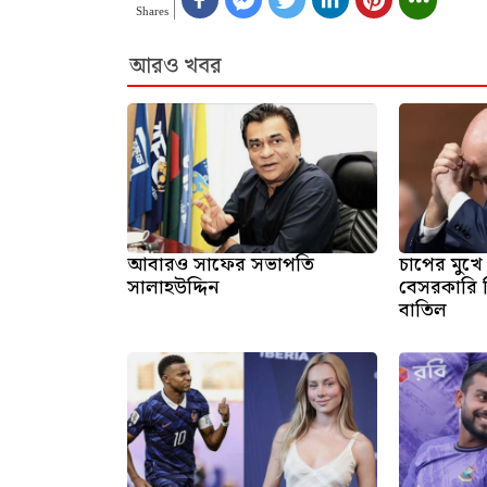
Shares
আরও খবর
আবারও সাফের সভাপতি
চাপের মুখে
সালাহউদ্দিন
বেসরকারি 
বাতিল