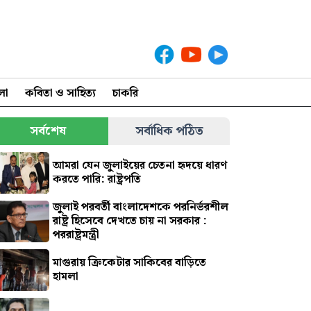
লা
কবিতা ও সাহিত্য
চাকরি
সর্বশেষ
সর্বাধিক পঠিত
আমরা যেন জুলাইয়ের চেতনা হৃদয়ে ধারণ
করতে পারি: রাষ্ট্রপতি
জুলাই পরবর্তী বাংলাদেশকে পরনির্ভরশীল
রাষ্ট্র হিসেবে দেখতে চায় না সরকার :
পররাষ্ট্রমন্ত্রী
মাগুরায় ক্রিকেটার সাকিবের বাড়িতে
হামলা