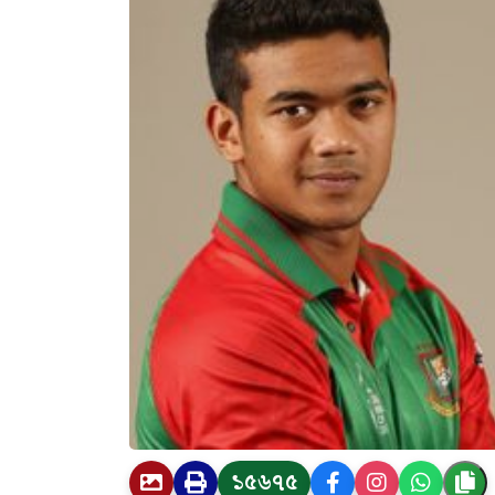
১৫৬৭৫