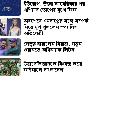
ইউরোপ, উত্তর আমেরিকার পর
এশিয়ার তোপের মুখে ফিফা
অবশেষে এমবাপ্পের সঙ্গে সম্পর্ক
নিয়ে মুখ খুললেন স্প্যানিশ
অভিনেত্রী
নেতৃত্ব হারালেন মিরাজ, নতুন
ওয়ানডে অধিনায়ক লিটন
উজবেকিস্তানকে বিধ্বস্ত করে
ফাইনালে বাংলাদেশ