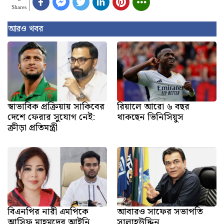
Shares
আরও খবর
স্বাভাবিক প্রক্রিয়ায় সাকিবের
রিয়ালে আরো ৬ বছর
দেশে ফেরার সুযোগ নেই:
থাকছেন ভিনিসিয়ুস
ক্রীড়া প্রতিমন্ত্রী
বিএনপির নারী এমপিকে
আবারও সাফের সভাপতি
আসিফ মাহমুদের আইনি
সালাহউদ্দিন