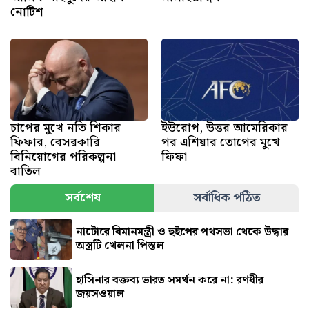
নোটিশ
চাপের মুখে নতি শিকার
ইউরোপ, উত্তর আমেরিকার
ফিফার, বেসরকারি
পর এশিয়ার তোপের মুখে
বিনিয়োগের পরিকল্পনা
ফিফা
বাতিল
সর্বশেষ
সর্বাধিক পঠিত
নাটোরে বিমানমন্ত্রী ও হুইপের পথসভা থেকে উদ্ধার
অস্ত্রটি খেলনা পিস্তল
হাসিনার বক্তব্য ভারত সমর্থন করে না: রণধীর
জয়সওয়াল