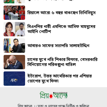
রিয়ালে আরো ৬ বছর থাকছেন ভিনিসিয়ুস
বিএনপির নারী এমপিকে আসিফ মাহমুদের
আইনি নোটিশ
আবারও সাফের সভাপতি সালাহউদ্দিন
চাপের মুখে নতি শিকার ফিফার, বেসরকারি
বিনিয়োগের পরিকল্পনা বাতিল
ইউরোপ, উত্তর আমেরিকার পর এশিয়ার
তোপের মুখে ফিফা
প্রিয় আলো ।। সত্য ও ন্যায়ের পক্ষে নির্ভীক ও অবিচল