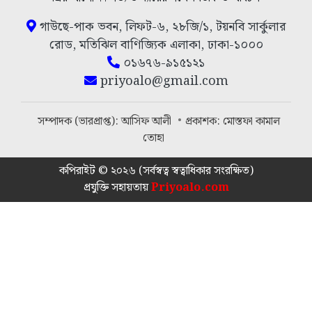
গাউছে-পাক ভবন, লিফট-৬, ২৮জি/১, টয়নবি সার্কুলার
রোড, মতিঝিল বাণিজ্যিক এলাকা, ঢাকা-১০০০
০১৬৭৬-৯১৫১২১
priyoalo@gmail.com
সম্পাদক (ভারপ্রাপ্ত): আসিফ আলী
প্রকাশক: মোস্তফা কামাল
তোহা
কপিরাইট © ২০২৬ (সর্বস্বত্ব স্বত্বাধিকার সংরক্ষিত)
প্রযুক্তি সহায়তায়
Priyoalo.com