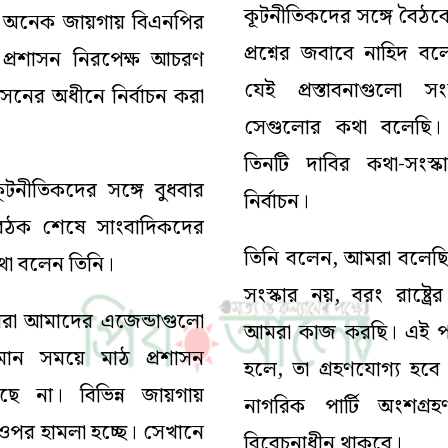
কূটনীতিকদের সঙ্গে বৈঠ
ন অনেক জায়গায় বিএনপির
প্রশ্নের জবাবে নাহিদ ব
প্রশাসন নিরপেক্ষ আচরণ
যেই প্রস্তাবনাগুলো সং
সনের অধীনে নির্বাচন করা
সেগুলোর কথা বলেছি।
তিনটি দাবির কথা-সংস্
ূটনীতিকদের সঙ্গে বুধবার
নির্বাচন।
বৈঠক শেষে সাংবাদিকদের
তিনি বলেন, আমরা বলেছি
া বলেন তিনি।
সংস্কার নয়, বরং রাষ্ট্
রা আমাদের এজেন্ডাগুলো
আমরা কাজ করছি। এই পরিব
মান সময়ে মাঠ প্রশাসন
হলে, তা গ্রহণযোগ্য হবে 
ছে না। বিভিন্ন জায়গায়
নাগরিক পার্টি অংশগ্
 ওপর হামলা হচ্ছে। সেখানে
বিবেচনাধীন থাকবে।