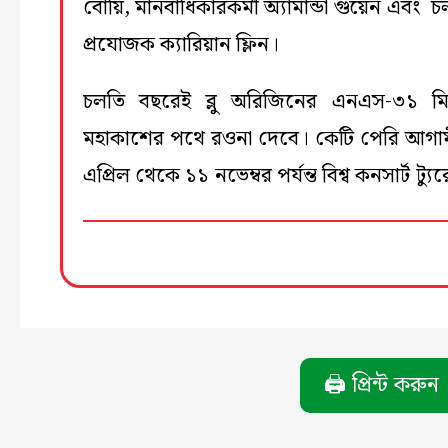
বোয়ি, মানবাধিকারকর্মী অ্যামান্ডা গুয়েন এবং চলচ
প্রযোজক ক্যারিয়ান ফ্লিন।
চলতি বছরেই ব্লু অরিজিনের এনএস-৩১ ম
মহাকাশের পথে রওনা দেবে। কেটি পেরি আগা
এপ্রিল থেকে ১১ নভেম্বর পর্যন্ত বিশ্ব কনসার্ট ট্যুরে 
🖨️ প্রিন্ট করুন