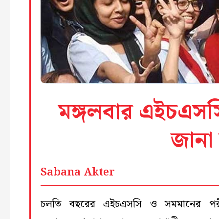
মঙ্গলবার এইচএসস
জানা
Sabana Akter
চলতি বছরের এইচএসসি ও সমমানের পরীক