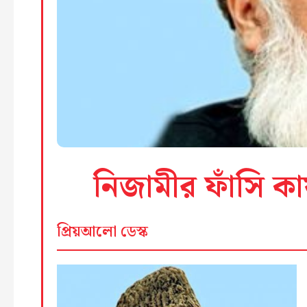
নিজামীর ফাঁসি কা
প্রিয়আলো ডেস্ক