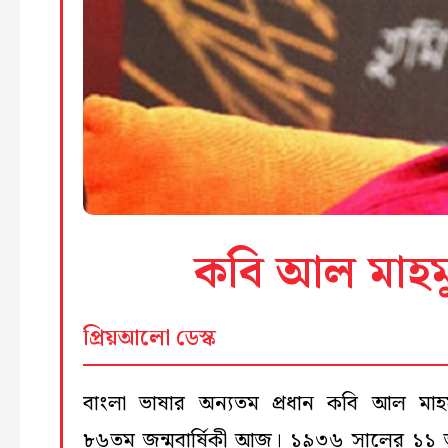
কবি আল মাহমু
প্রিয়আলো ডেস্ক
বাংলা ভাষার অন্যতম প্রধান কবি আল মাহ
৮৬তম জন্মবার্ষিকী আজ। ১৯৩৬ সালের ১১ 