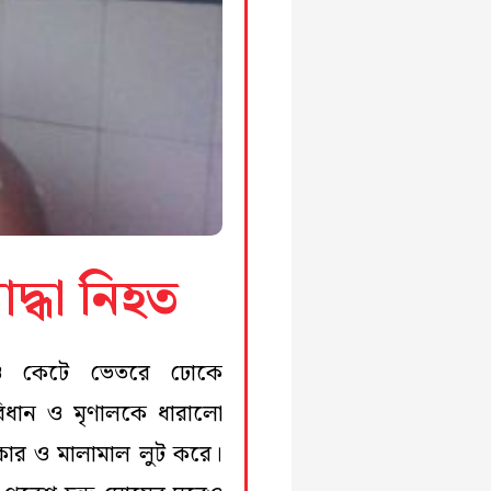
দ্ধা নিহত
ও কেটে ভেতরে ঢোকে
িধান ও মৃণালকে ধারালো
ালংকার ও মালামাল লুট করে।