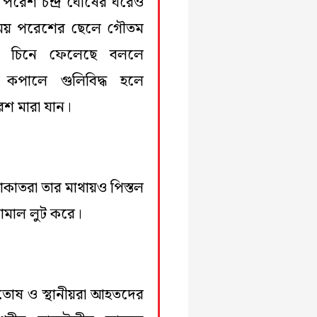
রেশ চন্দ্র ঘোষের ঘরেও
সময় পরেশের ছেলে গৌতম
 চিনে ফেলেছে বললে
 কপালে গুলিবিদ্ধ হলে
রেশ মারা যান।
াতরা তার মাথায়ও পিস্তল
লামাল লুট করে।
োষ ও স্থানীয়রা আহতদের