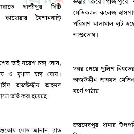
উদ্ধার করে গাজীপুরে
যরাতে গাজীপুর সিটি
মেডিক্যাল কলেজ হাসপা
 কাথোরার মৈশানবাড়ি
পরিমাণ মালামাল লুট হয়
আশুতোষ।
র ভাই নরেশ চন্দ্র ঘোষ,
খবর পেয়ে পুলিশ নিহতের
োষ ও মৃণাল চন্দ্র ঘোষ।
তাজউদ্দীন আহমদ মেডিক
শহীদ তাজউদ্দীন আহমদ
মর্গে পাঠায়।
লে ভর্তি করা হয়েছে।
জয়দেবপুর থানার উপপর
শুতোষ ঘোষ জানান, রাত