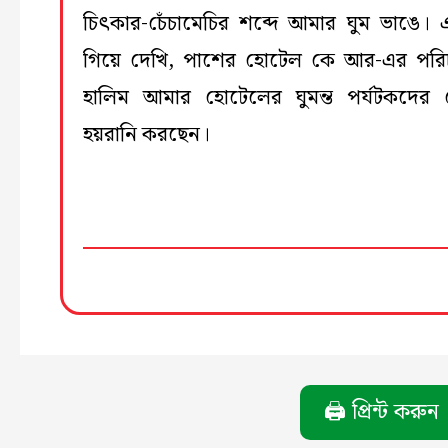
চিৎকার-চেঁচামেচির শব্দে আমার ঘুম ভাঙে।
গিয়ে দেখি, পাশের হোটেল কে আর-এর পর
হালিম আমার হোটেলের ঘুমন্ত পর্যটকদের
হয়রানি করছেন।
🖨️ প্রিন্ট করুন