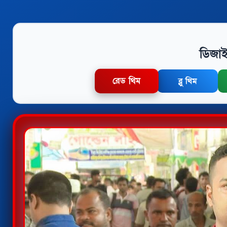
ডিজাই
রেড থিম
ব্লু থিম