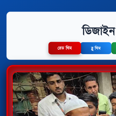
ডিজাইন 
রেড থিম
ব্লু থিম