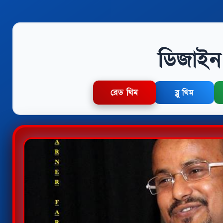
ডিজাইন 
রেড থিম
ব্লু থিম