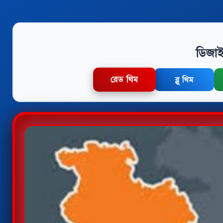
ডিজাই
রেড থিম
ব্লু থিম