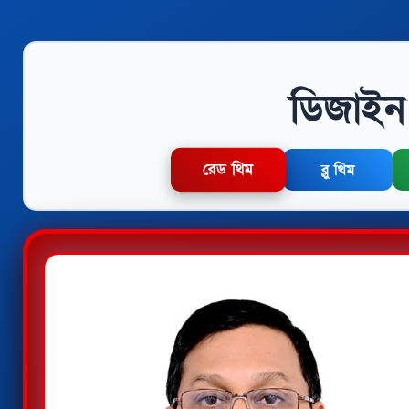
ডিজাইন 
রেড থিম
ব্লু থিম