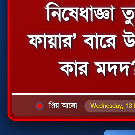
নিষেধাজ্ঞা ত
ফায়ার’ বারে উদ
কার মদদ?
প্রিয় আলো
Wednesday, 13 