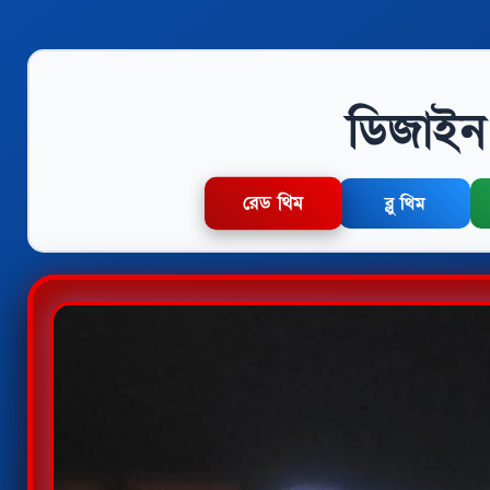
ডিজাইন 
রেড থিম
ব্লু থিম