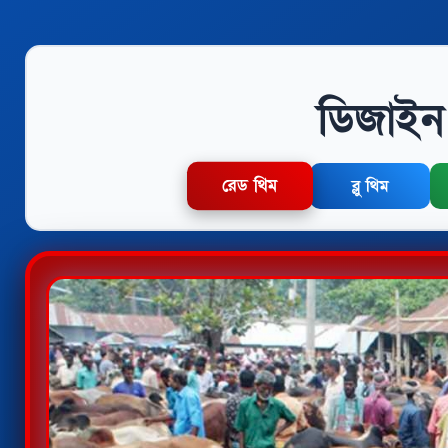
ডিজাইন 
রেড থিম
ব্লু থিম