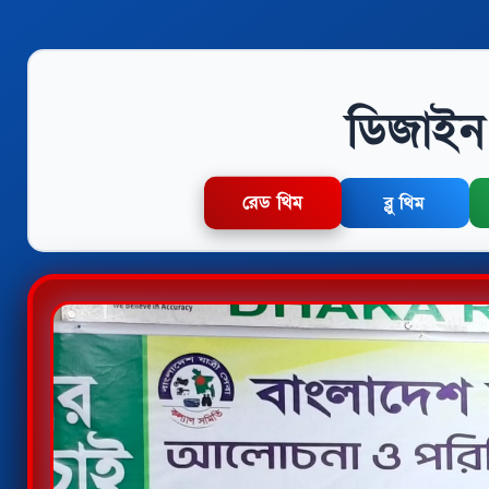
ডিজাইন 
রেড থিম
ব্লু থিম