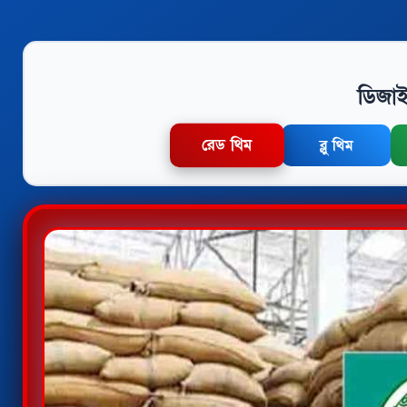
ডিজাই
রেড থিম
ব্লু থিম