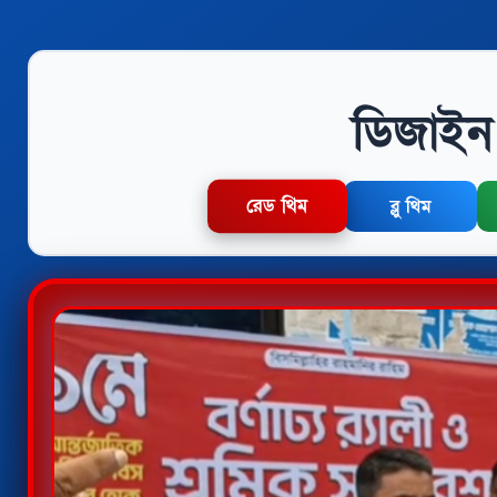
ডিজাইন 
রেড থিম
ব্লু থিম