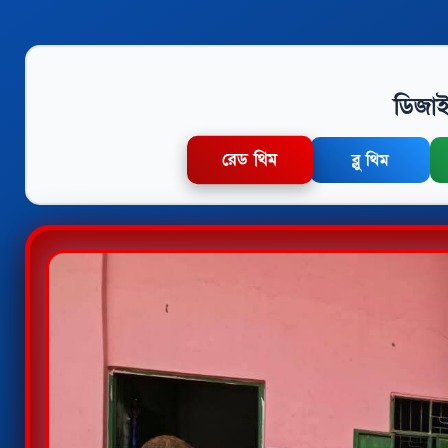
ডিজাই
রেড থিম
ব্লু থিম