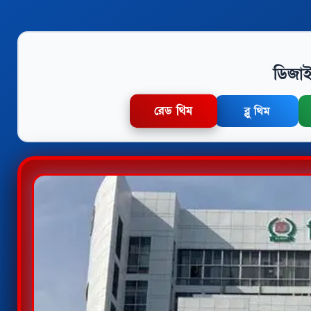
ডিজাই
রেড থিম
ব্লু থিম