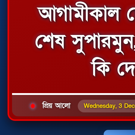
আগামীকাল দ
শেষ সুপারমু
কি দে
প্রিয় আলো
Wednesday, 3 Dec