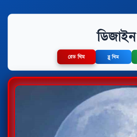
ডিজাইন 
রেড থিম
ব্লু থিম