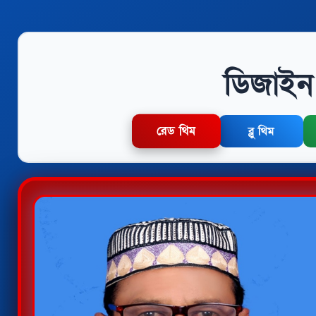
ডিজাইন 
রেড থিম
ব্লু থিম