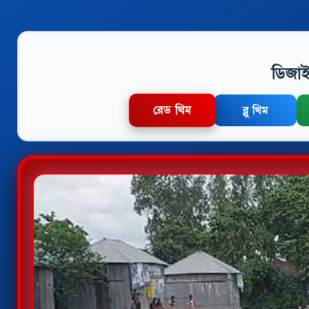
ডিজাই
রেড থিম
ব্লু থিম