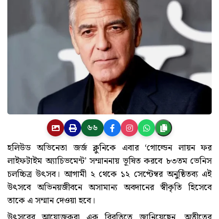
৬৬
হলিউড অভিনেতা জর্জ ক্লুনিকে এবার ‘গোল্ডেন লায়ন ফর
লাইফটাইম অ্যাচিভমেন্ট’ সম্মাননায় ভূষিত করবে ৮৩তম ভেনিস
চলচ্চিত্র উৎসব। আগামী ২ থেকে ১২ সেপ্টেম্বর অনুষ্ঠিতব্য এই
উৎসবে অভিনয়জীবনে অসামান্য অবদানের স্বীকৃতি হিসেবে
তাকে এ সম্মান দেওয়া হবে।
উৎসবের আয়োজকরা এক বিবৃতিতে জানিয়েছেন, অতীতের