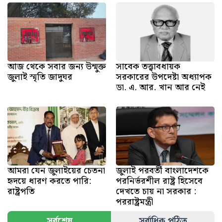
আজ থেকে সবার জন্য উন্মুক্ত
সাবেক তত্ত্বাবধায়ক
জুলাই স্মৃতি জাদুঘর
সরকারের উপদেষ্টা অধ্যাপক
ডা. এ. আর. খান আর নেই
আমরা যেন জুলাইয়ের চেতনা
জুলাই পরবর্তী বাংলাদেশকে
হৃদয়ে ধারণ করতে পারি:
পরনির্ভরশীল রাষ্ট্র হিসেবে
রাষ্ট্রপতি
দেখতে চায় না সরকার :
পররাষ্ট্রমন্ত্রী
সর্বশেষ
সর্বাধিক পঠিত