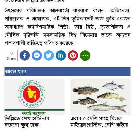
কয়েকজন শিল্পীর একজন তিনি।
উৎসবের পরিচালক আলবার্তো বারবারা বলেন- অভিনেতা,
পরিচালক ও প্রযোজক, এই তিন ভূমিকাতেই জর্জ ক্লুনি একজন
অসাধারণ ক্যারিশমাটিক শিল্পী। তার নিষ্ঠা, সৃজনশীলতা ও
মৌলিক দৃষ্টিভঙ্গি সমসাময়িক বিশ্ব সিনেমায় তাকে অন্যতম
প্রভাবশালী ব্যক্তিত্বে পরিণত করেছে।
0
Shares
আরও খবর
দিল্লিতে শেখ হাসিনার
এবার ৫ দেশি মাছে মিলল
বক্তব্যে ক্ষুব্ধ ঢাকা
মাইক্রোপ্লাস্টিক, বেশি কইয়ে