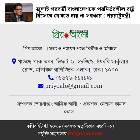
জুলাই পরবর্তী বাংলাদেশকে পরনির্ভরশীল রাষ্ট্র
হিসেবে দেখতে চায় না সরকার : পররাষ্ট্রমন্ত্রী
প্রিয় আলো ।। সত্য ও ন্যায়ের পক্ষে নির্ভীক ও অবিচল
গাউছে-পাক ভবন, লিফট-৬, ২৮জি/১, টয়নবি সার্কুলার
রোড, মতিঝিল বাণিজ্যিক এলাকা, ঢাকা-১০০০
০১৬৭৬-৯১৫১২১
priyoalo@gmail.com
সম্পাদক (ভারপ্রাপ্ত): আসিফ আলী
প্রকাশক: মোস্তফা কামাল
তোহা
কপিরাইট © ২০২৬ (সর্বস্বত্ব স্বত্বাধিকার সংরক্ষিত)
প্রযুক্তি সহায়তায়
Priyoalo.com