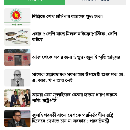
দিল্লিতে শেখ হাসিনার বক্তব্যে ক্ষুব্ধ ঢাকা
এবার ৫ দেশি মাছে মিলল মাইক্রোপ্লাস্টিক, বেশি
কইয়ে
আজ থেকে সবার জন্য উন্মুক্ত জুলাই স্মৃতি জাদুঘর
সাবেক তত্ত্বাবধায়ক সরকারের উপদেষ্টা অধ্যাপক ডা.
এ. আর. খান আর নেই
আমরা যেন জুলাইয়ের চেতনা হৃদয়ে ধারণ করতে
পারি: রাষ্ট্রপতি
জুলাই পরবর্তী বাংলাদেশকে পরনির্ভরশীল রাষ্ট্র
হিসেবে দেখতে চায় না সরকার : পররাষ্ট্রমন্ত্রী