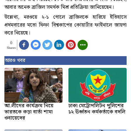
আবার অনেক ব্রাজিল সমর্থক মিশ্র প্রতিক্রিয়া জানিয়েছেন।
উল্লেখ্য, নরওয়ে ২-১ গোলে ব্রাজিলকে হারিয়ে ইতিহাসে
প্রথমবারের মতো ফিফা বিশ্বকাপের কোয়ার্টার ফাইনালে জায়গা
করে নিয়েছে।
0
Shares
আরও খবর
আ.লীগের কার্যক্রম নিয়ে
ঢাকা মেট্রোপলিটন পুলিশের
ভারতকে কড়া বার্তা শামা
১২ ঊর্ধ্বতন কর্মকর্তাকে বদলি
ওবায়েদের