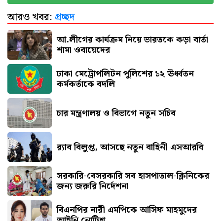
আরও খবর:
প্রচ্ছদ
এসএসসি পরীক্ষার ফল প্রকাশের তারিখ ঘোষণা
আ.লীগের কার্যক্রম নিয়ে ভারতকে কড়া বার্তা
শামা ওবায়েদের
ঢাকা মেট্রোপলিটন পুলিশের ১২ ঊর্ধ্বতন
কর্মকর্তাকে বদলি
চার মন্ত্রণালয় ও বিভাগে নতুন সচিব
র‍্যাব বিলুপ্ত, আসছে নতুন বাহিনী এসআরবি
সরকারি-বেসরকারি সব হাসপাতাল-ক্লিনিকের
জন্য জরুরি নির্দেশনা
বিএনপির নারী এমপিকে আসিফ মাহমুদের
আইনি নোটিশ