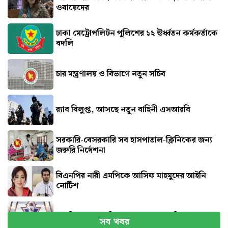
ওবায়েদের
ঢাকা মেট্রোপলিটন পুলিশের ১২ ঊর্ধ্বতন কর্মকর্তাকে
বদলি
চার মন্ত্রণালয় ও বিভাগে নতুন সচিব
র‍্যাব বিলুপ্ত, আসছে নতুন বাহিনী এসআরবি
সরকারি-বেসরকারি সব হাসপাতাল-ক্লিনিকের জন্য
জরুরি নির্দেশনা
বিএনপির নারী এমপিকে আসিফ মাহমুদের আইনি
নোটিশ
সব বিমানবন্দরে নিরাপত্তা জোরদারের নির্দেশ
সব খবর