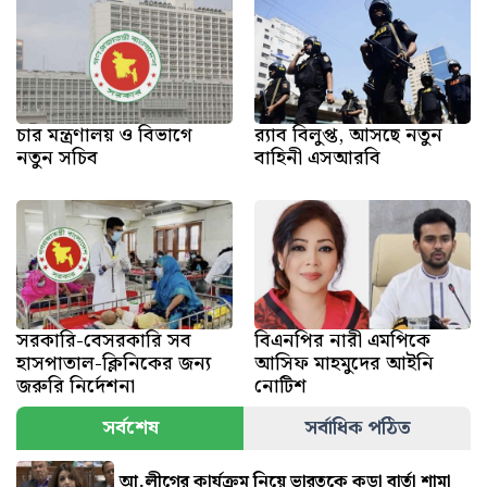
চার মন্ত্রণালয় ও বিভাগে
র‍্যাব বিলুপ্ত, আসছে নতুন
নতুন সচিব
বাহিনী এসআরবি
সরকারি-বেসরকারি সব
বিএনপির নারী এমপিকে
হাসপাতাল-ক্লিনিকের জন্য
আসিফ মাহমুদের আইনি
জরুরি নির্দেশনা
নোটিশ
সর্বশেষ
সর্বাধিক পঠিত
আ.লীগের কার্যক্রম নিয়ে ভারতকে কড়া বার্তা শামা