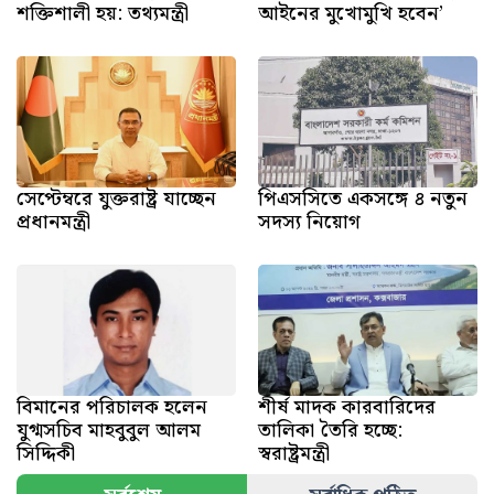
শক্তিশালী হয়: তথ্যমন্ত্রী
আইনের মুখোমুখি হবেন’
সেপ্টেম্বরে যুক্তরাষ্ট্র যাচ্ছেন
পিএসসিতে একসঙ্গে ৪ নতুন
প্রধানমন্ত্রী
সদস্য নিয়োগ
বিমানের পরিচালক হলেন
শীর্ষ মাদক কারবারিদের
যুগ্মসচিব মাহবুবুল আলম
তালিকা তৈরি হচ্ছে:
সিদ্দিকী
স্বরাষ্ট্রমন্ত্রী