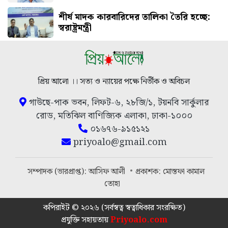
শীর্ষ মাদক কারবারিদের তালিকা তৈরি হচ্ছে:
স্বরাষ্ট্রমন্ত্রী
প্রিয় আলো ।। সত্য ও ন্যায়ের পক্ষে নির্ভীক ও অবিচল
গাউছে-পাক ভবন, লিফট-৬, ২৮জি/১, টয়নবি সার্কুলার
রোড, মতিঝিল বাণিজ্যিক এলাকা, ঢাকা-১০০০
০১৬৭৬-৯১৫১২১
priyoalo@gmail.com
সম্পাদক (ভারপ্রাপ্ত): আসিফ আলী
প্রকাশক: মোস্তফা কামাল
তোহা
কপিরাইট © ২০২৬ (সর্বস্বত্ব স্বত্বাধিকার সংরক্ষিত)
প্রযুক্তি সহায়তায়
Priyoalo.com