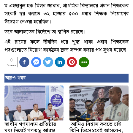
ম এহছানুল হক মিলন জানান, প্রাথমিক বিদ্যালয়ে প্রধান শিক্ষকের
সংকট দূর করতে ৩২ হাজার ৫০০ প্রধান শিক্ষক নিয়োগের
উদ্যোগ নেওয়া হয়েছিল।
তবে আদালতের নির্দেশে তা স্থগিত রয়েছে।
এই রায়ের ফলে দীর্ঘদিন ধরে শূন্য থাকা প্রধান শিক্ষকের
পদগুলোতে নিয়োগ কার্যক্রম দ্রুত সম্পন্ন করার পথ সুগম হয়েছে।
0
Shares
আরও খবর
স্বাধীন গণমাধ্যম প্রতিষ্ঠার
‘আমিও বিশ্বাস করতে চাই
মধ্য দিয়েই গণতন্ত্র আরও
তিনি ডিসেম্বরেই আসবেন,