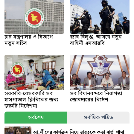
চার মন্ত্রণালয় ও বিভাগে
র‍্যাব বিলুপ্ত, আসছে নতুন
নতুন সচিব
বাহিনী এসআরবি
সরকারি-বেসরকারি সব
সব বিমানবন্দরে নিরাপত্তা
হাসপাতাল-ক্লিনিকের জন্য
জোরদারের নির্দেশ
জরুরি নির্দেশনা
সর্বশেষ
সর্বাধিক পঠিত
আ.লীগের কার্যক্রম নিয়ে ভারতকে কড়া বার্তা শামা