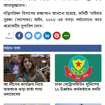
আসাদুজ্জামান।
মন্ত্রিপরিষদ বিভাগের প্রজ্ঞাপনে জানানো হয়েছে, কমিটি ‘সাইবার
সুরক্ষা (সংশোধন) আইন, ২০২৬’-এর খসড়া পর্যালোচনা করে
প্রয়োজনীয় সুপারিশ দেবে।
0
Shares
আরও খবর
আ.লীগের কার্যক্রম নিয়ে
ঢাকা মেট্রোপলিটন পুলিশের
ভারতকে কড়া বার্তা শামা
১২ ঊর্ধ্বতন কর্মকর্তাকে বদলি
ওবায়েদের