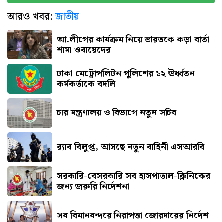
আরও খবর:
জাতীয়
এসএসসি পরীক্ষার ফল প্রকাশের তারিখ ঘোষণা
আ.লীগের কার্যক্রম নিয়ে ভারতকে কড়া বার্তা
শামা ওবায়েদের
ঢাকা মেট্রোপলিটন পুলিশের ১২ ঊর্ধ্বতন
কর্মকর্তাকে বদলি
চার মন্ত্রণালয় ও বিভাগে নতুন সচিব
র‍্যাব বিলুপ্ত, আসছে নতুন বাহিনী এসআরবি
সরকারি-বেসরকারি সব হাসপাতাল-ক্লিনিকের
জন্য জরুরি নির্দেশনা
সব বিমানবন্দরে নিরাপত্তা জোরদারের নির্দেশ