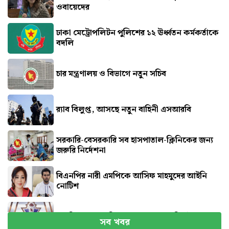
ওবায়েদের
ঢাকা মেট্রোপলিটন পুলিশের ১২ ঊর্ধ্বতন কর্মকর্তাকে
বদলি
চার মন্ত্রণালয় ও বিভাগে নতুন সচিব
র‍্যাব বিলুপ্ত, আসছে নতুন বাহিনী এসআরবি
সরকারি-বেসরকারি সব হাসপাতাল-ক্লিনিকের জন্য
জরুরি নির্দেশনা
বিএনপির নারী এমপিকে আসিফ মাহমুদের আইনি
নোটিশ
সব বিমানবন্দরে নিরাপত্তা জোরদারের নির্দেশ
সব খবর