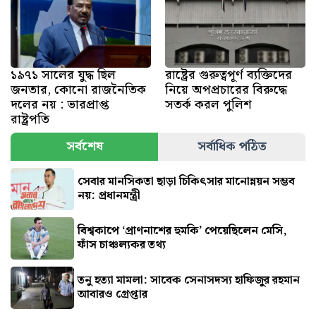
১৯৭১ সালের যুদ্ধ ছিল
রাষ্ট্রের গুরুত্বপূর্ণ ব্যক্তিদের
জনতার, কোনো রাজনৈতিক
নিয়ে অপপ্রচারের বিরুদ্ধে
দলের নয় : ভারপ্রাপ্ত
সতর্ক করল পুলিশ
রাষ্ট্রপতি
সর্বশেষ
সর্বাধিক পঠিত
সেবার মানসিকতা ছাড়া চিকিৎসার মানোন্নয়ন সম্ভব
নয়: প্রধানমন্ত্রী
বিশ্বকাপে ‘প্রাণনাশের হুমকি’ পেয়েছিলেন মেসি,
ফাঁস চাঞ্চল্যকর তথ্য
তনু হত্যা মামলা: সাবেক সেনাসদস্য হাফিজুর রহমান
আবারও গ্রেপ্তার