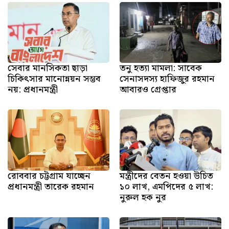
সেবার মানসিকতা ছাড়া
তনু হত্যা মামলা: সাবেক
চিকিৎসার মানোন্নয়ন সম্ভব
সেনাসদস্য হাফিজুর রহমান
নয়: প্রধানমন্ত্রী
আবারও গ্রেপ্তার
রোববার চট্টগ্রাম যাচ্ছেন
মন্ত্রীদের বেতন হওয়া উচিত
প্রধানমন্ত্রী তারেক রহমান
১০ লাখ, এমপিদের ৫ লাখ:
নুরুল হক নুর