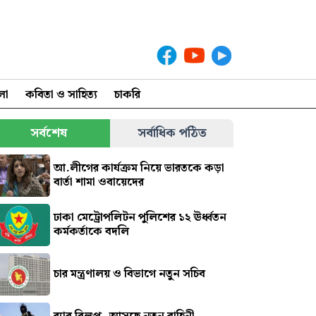
লা
কবিতা ও সাহিত্য
চাকরি
সর্বশেষ
সর্বাধিক পঠিত
আ.লীগের কার্যক্রম নিয়ে ভারতকে কড়া
বার্তা শামা ওবায়েদের
ঢাকা মেট্রোপলিটন পুলিশের ১২ ঊর্ধ্বতন
কর্মকর্তাকে বদলি
চার মন্ত্রণালয় ও বিভাগে নতুন সচিব