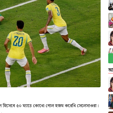
আ
থম দল হিসেবে ৫০ ম্যাচে কোনো গোল হজম করেনি সেলেসাওরা।