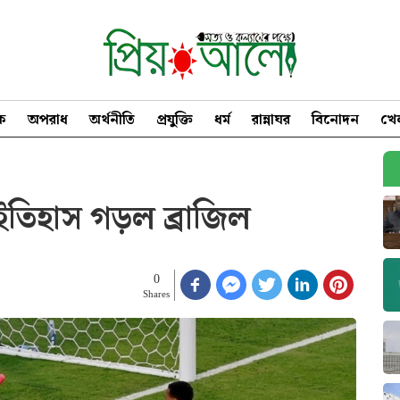
িক
অপরাধ
অর্থনীতি
প্রযুক্তি
ধর্ম
রান্নাঘর
বিনোদন
খে
 ইতিহাস গড়ল ব্রাজিল
0
Shares