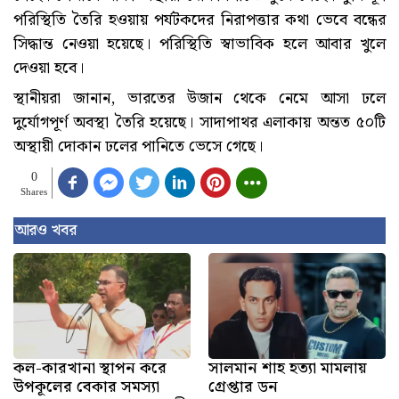
পরিস্থিতি তৈরি হওয়ায় পর্যটকদের নিরাপত্তার কথা ভেবে বন্ধের
সিদ্ধান্ত নেওয়া হয়েছে। পরিস্থিতি স্বাভাবিক হলে আবার খুলে
দেওয়া হবে।
স্থানীয়রা জানান, ভারতের উজান থেকে নেমে আসা ঢলে
দুর্যোগপূর্ণ অবস্থা তৈরি হয়েছে। সাদাপাথর এলাকায় অন্তত ৫০টি
অস্থায়ী দোকান ঢলের পানিতে ভেসে গেছে।
0
Shares
আরও খবর
কল-কারখানা স্থাপন করে
সালমান শাহ হত্যা মামলায়
উপকূলের বেকার সমস্যা
গ্রেপ্তার ডন