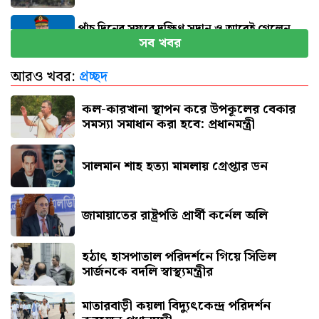
পাঁচ দিনের সফরে দক্ষিণ সুদান ও আবেই গেলেন
সব খবর
সেনাপ্রধান
আরও খবর:
প্রচ্ছদ
হরমুজ খুলতে যুক্তরাষ্ট্রকে যেসব শর্ত দিল ইরান
কল-কারখানা স্থাপন করে উপকূলের বেকার
সমস্যা সমাধান করা হবে: প্রধানমন্ত্রী
সালমান শাহ হত্যা মামলায় গ্রেপ্তার ডন
জামায়াতের রাষ্ট্রপতি প্রার্থী কর্নেল অলি
হঠাৎ হাসপাতাল পরিদর্শনে গিয়ে সিভিল
সার্জনকে বদলি স্বাস্থ্যমন্ত্রীর
মাতারবাড়ী কয়লা বিদ্যুৎকেন্দ্র পরিদর্শন