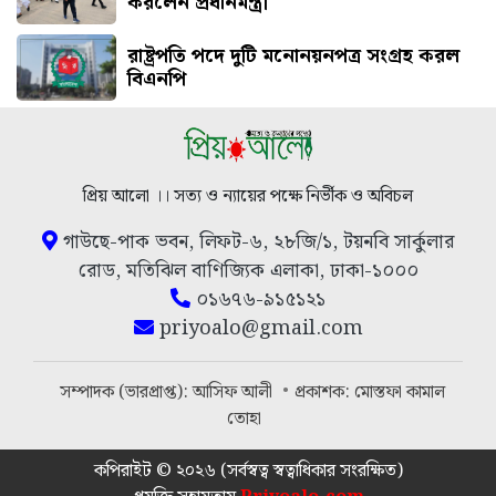
করলেন প্রধানমন্ত্রী
রাষ্ট্রপতি পদে দুটি মনোনয়নপত্র সংগ্রহ করল
বিএনপি
প্রিয় আলো ।। সত্য ও ন্যায়ের পক্ষে নির্ভীক ও অবিচল
গাউছে-পাক ভবন, লিফট-৬, ২৮জি/১, টয়নবি সার্কুলার
রোড, মতিঝিল বাণিজ্যিক এলাকা, ঢাকা-১০০০
০১৬৭৬-৯১৫১২১
priyoalo@gmail.com
সম্পাদক (ভারপ্রাপ্ত): আসিফ আলী
প্রকাশক: মোস্তফা কামাল
তোহা
কপিরাইট © ২০২৬ (সর্বস্বত্ব স্বত্বাধিকার সংরক্ষিত)