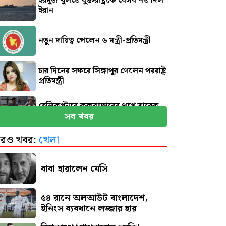
হরমুজ খুলতে যুক্তরাষ্ট্রকে যেসব শর্ত দিল
ইরান
নতুন দায়িত্ব পেলেন ৬ মন্ত্রী-প্রতিমন্ত্রী
চার দিনের সফরে সিঙ্গাপুর গেলেন পররাষ্ট্র
প্রতিমন্ত্রী
হেলিকপ্টারে কক্সবাজারের পথে তারেক
সব খবর
রহমান
রও খবর:
খেলা
সাড়ে ৬ বছরে শুধু মোটরসাইকেল
দুর্ঘটনায় ঝরে গেছে ১৫ হাজার ৭১২ প্রাণ
বাবা হারালেন মেসি
৫৪ রানে অলআউট বাংলাদেশ,
ইনিংস ব্যবধানে লজ্জার হার