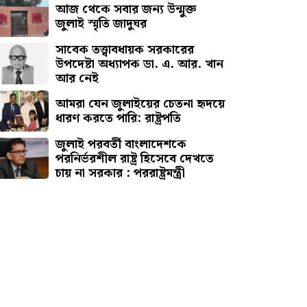
আজ থেকে সবার জন্য উন্মুক্ত
জুলাই স্মৃতি জাদুঘর
সাবেক তত্ত্বাবধায়ক সরকারের
উপদেষ্টা অধ্যাপক ডা. এ. আর. খান
আর নেই
আমরা যেন জুলাইয়ের চেতনা হৃদয়ে
ধারণ করতে পারি: রাষ্ট্রপতি
জুলাই পরবর্তী বাংলাদেশকে
পরনির্ভরশীল রাষ্ট্র হিসেবে দেখতে
চায় না সরকার : পররাষ্ট্রমন্ত্রী