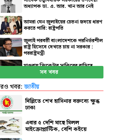
সাবেক তত্ত্বাবধায়ক সরকারের উপদেষ্টা
অধ্যাপক ডা. এ. আর. খান আর নেই
আমরা যেন জুলাইয়ের চেতনা হৃদয়ে ধারণ
করতে পারি: রাষ্ট্রপতি
জুলাই পরবর্তী বাংলাদেশকে পরনির্ভরশীল
রাষ্ট্র হিসেবে দেখতে চায় না সরকার :
পররাষ্ট্রমন্ত্রী
মাগুরায় ক্রিকেটার সাকিবের বাড়িতে
সব খবর
হামলা
রও খবর:
জাতীয়
নতুন দায়িত্বে প্রতিমন্ত্রী ববি হাজ্জাজ
দিল্লিতে শেখ হাসিনার বক্তব্যে ক্ষুব্ধ
ঢাকা
এবার ৫ দেশি মাছে মিলল
মাইক্রোপ্লাস্টিক, বেশি কইয়ে