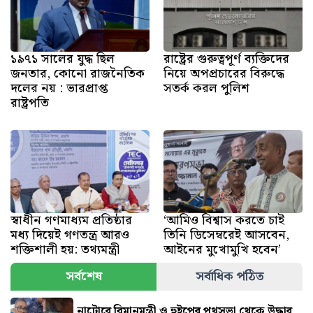
১৯৭১ সালের যুদ্ধ ছিল
রাষ্ট্রের গুরুত্বপূর্ণ ব্যক্তিদের
জনতার, কোনো রাজনৈতিক
নিয়ে অপপ্রচারের বিরুদ্ধে
দলের নয় : ভারপ্রাপ্ত
সতর্ক করল পুলিশ
রাষ্ট্রপতি
স্বাধীন গণমাধ্যম প্রতিষ্ঠার
‘আমিও বিশ্বাস করতে চাই
মধ্য দিয়েই গণতন্ত্র আরও
তিনি ডিসেম্বরেই আসবেন,
শক্তিশালী হয়: তথ্যমন্ত্রী
আইনের মুখোমুখি হবেন’
সর্বশেষ
সর্বাধিক পঠিত
নাটোরে বিমানমন্ত্রী ও হুইপের পথসভা থেকে উদ্ধার