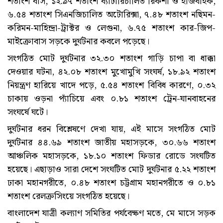
শতাংশ বাস, ১২.৯৭ শতাংশ ব্যাটারিচালিত রিকশা ও ইজিবাইক,
৬.৫৪ শতাংশ সিএনজিচালিত অটোরিক্সা, ৭.৪৮ শতাংশ নছিমন-
করিমন-মাহিন্দ্রা-ট্রাক্টর ও লেগুনা, ৬.৭৫ শতাংশ কার-জিপ-
মাইক্রোবাস সড়কে দুর্ঘটনার কবলে পড়েছে।
সংগঠিত মোট দুর্ঘটনার ৩২.৩০ শতাংশ গাড়ি চাপা বা ধাক্কা
দেওয়ার ঘটনা, ৪২.০৮ শতাংশ মুখোমুখি সংঘর্ষ, ১৮.৯২ শতাংশ
নিয়ন্ত্রণ হারিয়ে খাদে পড়ে, ৫.৫৪ শতাংশ বিবিধ কারণে, ০.৩২
চাকায় ওড়না প্যাঁচিয়ে এবং ০.৮১ শতাংশ ট্রেন-যানবাহনের
সংঘর্ষে ঘটে।
দুর্ঘটনার ধরন বিশ্লেষণে দেখা যায়, এই মাসে সংগঠিত মোট
দুর্ঘটনার ৪৪.৬৯ শতাংশ জাতীয় মহাসড়কে, ৩০.৬৬ শতাংশ
আঞ্চলিক মহাসড়কে, ১৮.১০ শতাংশ ফিডার রোডে সংঘটিত
হয়েছে। এছাড়াও সারা দেশে সংঘটিত মোট দুর্ঘটনার ৫.২২ শতাংশ
ঢাকা মহানগরীতে, ০.৪৮ শতাংশ চট্টগ্রাম মহানগরীতে ও ০.৮১
শতাংশ রেলক্রসিংয়ে সংগঠিত হয়েছে।
বাংলাদেশ যাত্রী কল্যাণ সমিতির পর্যবেক্ষণ মতে, মে মাসে সড়ক