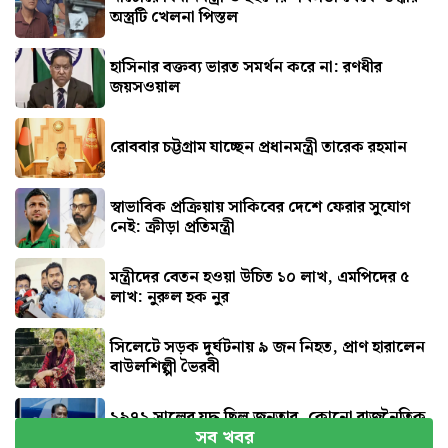
অস্ত্রটি খেলনা পিস্তল
হাসিনার বক্তব্য ভারত সমর্থন করে না: রণধীর
জয়সওয়াল
রোববার চট্টগ্রাম যাচ্ছেন প্রধানমন্ত্রী তারেক রহমান
স্বাভাবিক প্রক্রিয়ায় সাকিবের দেশে ফেরার সুযোগ
নেই: ক্রীড়া প্রতিমন্ত্রী
মন্ত্রীদের বেতন হওয়া উচিত ১০ লাখ, এমপিদের ৫
লাখ: নুরুল হক নুর
সিলেটে সড়ক দুর্ঘটনায় ৯ জন নিহত, প্রাণ হারালেন
বাউলশিল্পী ভৈরবী
১৯৭১ সালের যুদ্ধ ছিল জনতার, কোনো রাজনৈতিক
সব খবর
দলের নয় : ভারপ্রাপ্ত রাষ্ট্রপতি