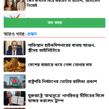
কেন কখনও বিয়ে করবেন না আমিশা, জানালেন
নিজেই
সিলেটে দুই বাসের সংঘর্ষে নিহত ৮
সব খবর
আরও খবর:
প্রচ্ছদ
বগুড়ায় বাসচাপায় প্রাণ গেল ৬
পাকিস্তান হাইকমিশনারের বাসায় আগুন,
স্ত্রীসহ আইসিইউতে
দেশের বাজারে কমে গেল সোনার দাম
রাষ্ট্রপতি নির্বাচনের ভোটার তালিকা প্রকাশ
যুক্তরাষ্ট্রে ‘জন্মসূত্রে’ নাগরিকত্ব সীমিতের বিলে
স্বাক্ষর করলেন ট্রাম্প