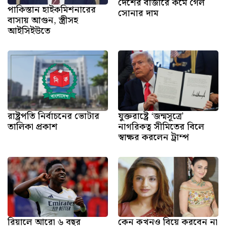
দেশের বাজারে কমে গেল
পাকিস্তান হাইকমিশনারের
সোনার দাম
বাসায় আগুন, স্ত্রীসহ
আইসিইউতে
রাষ্ট্রপতি নির্বাচনের ভোটার
যুক্তরাষ্ট্রে ‘জন্মসূত্রে’
তালিকা প্রকাশ
নাগরিকত্ব সীমিতের বিলে
স্বাক্ষর করলেন ট্রাম্প
রিয়ালে আরো ৬ বছর
কেন কখনও বিয়ে করবেন না