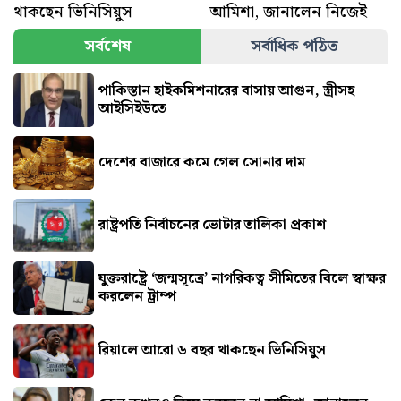
থাকছেন ভিনিসিয়ুস
আমিশা, জানালেন নিজেই
সর্বশেষ
সর্বাধিক পঠিত
পাকিস্তান হাইকমিশনারের বাসায় আগুন, স্ত্রীসহ
আইসিইউতে
দেশের বাজারে কমে গেল সোনার দাম
রাষ্ট্রপতি নির্বাচনের ভোটার তালিকা প্রকাশ
যুক্তরাষ্ট্রে ‘জন্মসূত্রে’ নাগরিকত্ব সীমিতের বিলে স্বাক্ষর
করলেন ট্রাম্প
রিয়ালে আরো ৬ বছর থাকছেন ভিনিসিয়ুস