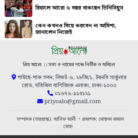
রিয়ালে আরো ৬ বছর থাকছেন ভিনিসিয়ুস
কেন কখনও বিয়ে করবেন না আমিশা,
জানালেন নিজেই
প্রিয় আলো ।। সত্য ও ন্যায়ের পক্ষে নির্ভীক ও অবিচল
গাউছে-পাক ভবন, লিফট-৬, ২৮জি/১, টয়নবি সার্কুলার
রোড, মতিঝিল বাণিজ্যিক এলাকা, ঢাকা-১০০০
০১৬৭৬-৯১৫১২১
priyoalo@gmail.com
সম্পাদক (ভারপ্রাপ্ত): আসিফ আলী
প্রকাশক: মোস্তফা কামাল
তোহা