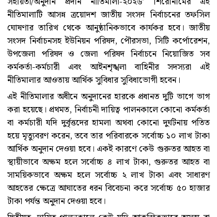
সহায়তা/অনুদান প্রদান নীতিমালা-২০২৬’ শিরোনামের এই
নীতিমালাটি আসন্ন ত্রয়োদশ জাতীয় সংসদ নির্বাচনের তফসিল
ঘোষণার তারিখ থেকে আনুষ্ঠানিকভাবে কার্যকর হবে। জাতীয়
সংসদ নির্বাচনসহ ইউনিয়ন পরিষদ, পৌরসভা, সিটি কর্পোরেশন,
উপজেলা পরিষদ ও জেলা পরিষদ নির্বাচনে নিয়োজিত সব
কর্মকর্তা-কর্মচারী এবং আইনশৃঙ্খলা বাহিনীর সদস্যরা এই
নীতিমালার আওতায় আর্থিক সুবিধার সুবিধাভোগী হবেন।
এই নীতিমালার অধীনে অনুদানের হারকে প্রধানত দুটি ভাগে ভাগ
করা হয়েছে। প্রথমত, নির্বাচনী দায়িত্ব পালনকালে কোনো কর্মকর্তা
বা কর্মচারী যদি দুর্বৃত্তদের হামলা অথবা কোনো দুর্ঘটনায় পতিত
হয়ে মৃত্যুবরণ করেন, তবে তার পরিবারকে সর্বোচ্চ ১০ লাখ টাকা
আর্থিক অনুদান দেওয়া হবে। একই কারণে কেউ গুরুতর আহত বা
স্থায়ীভাবে অক্ষম হলে সর্বোচ্চ ৪ লাখ টাকা, গুরুতর আহত বা
সাময়িকভাবে অক্ষম হলে সর্বোচ্চ ২ লাখ টাকা এবং সাধারণ
আহতের ক্ষেত্রে আঘাতের ধরন বিবেচনা করে সর্বোচ্চ ৫০ হাজার
টাকা পর্যন্ত অনুদান দেওয়া হবে।