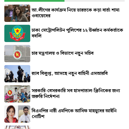
আ.লীগের কার্যক্রম নিয়ে ভারতকে কড়া বার্তা শামা
ওবায়েদের
ঢাকা মেট্রোপলিটন পুলিশের ১২ ঊর্ধ্বতন কর্মকর্তাকে
বদলি
চার মন্ত্রণালয় ও বিভাগে নতুন সচিব
র‍্যাব বিলুপ্ত, আসছে নতুন বাহিনী এসআরবি
সরকারি-বেসরকারি সব হাসপাতাল-ক্লিনিকের জন্য
জরুরি নির্দেশনা
বিএনপির নারী এমপিকে আসিফ মাহমুদের আইনি
নোটিশ