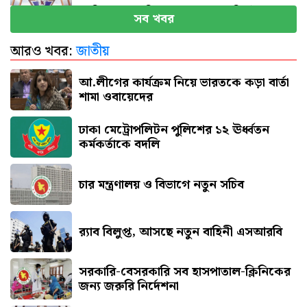
সব বিমানবন্দরে নিরাপত্তা জোরদারের নির্দেশ
সব খবর
আরও খবর:
জাতীয়
এসএসসি পরীক্ষার ফল প্রকাশের তারিখ ঘোষণা
আ.লীগের কার্যক্রম নিয়ে ভারতকে কড়া বার্তা
শামা ওবায়েদের
ঢাকা মেট্রোপলিটন পুলিশের ১২ ঊর্ধ্বতন
কর্মকর্তাকে বদলি
চার মন্ত্রণালয় ও বিভাগে নতুন সচিব
র‍্যাব বিলুপ্ত, আসছে নতুন বাহিনী এসআরবি
সরকারি-বেসরকারি সব হাসপাতাল-ক্লিনিকের
জন্য জরুরি নির্দেশনা