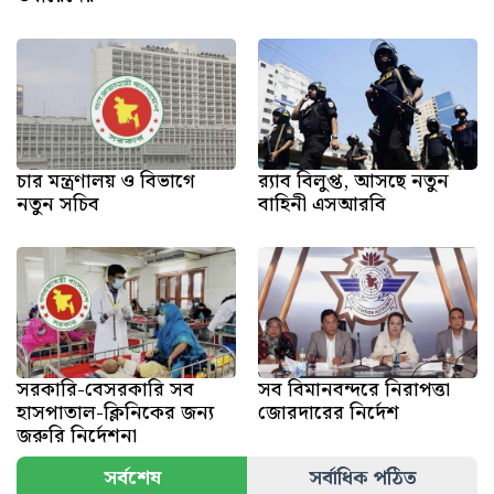
চার মন্ত্রণালয় ও বিভাগে
র‍্যাব বিলুপ্ত, আসছে নতুন
নতুন সচিব
বাহিনী এসআরবি
সরকারি-বেসরকারি সব
সব বিমানবন্দরে নিরাপত্তা
হাসপাতাল-ক্লিনিকের জন্য
জোরদারের নির্দেশ
জরুরি নির্দেশনা
সর্বশেষ
সর্বাধিক পঠিত