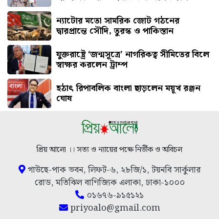
ন্যাটোর মতো সামরিক জোট গঠনের
দ্বারপ্রান্তে সৌদি, তুরস্ক ও পাকিস্তান
যুক্তরাষ্ট্রে ‘জন্মসূত্রে’ নাগরিকত্ব সীমিতের বিলে
স্বাক্ষর করলেন ট্রাম্প
হঠাৎ রিপাবলিক বাংলা ছাড়লেন ময়ূখ রঞ্জন
ঘোষ
প্রিয় আলো ।। সত্য ও ন্যায়ের পক্ষে নির্ভীক ও অবিচল
গাউছে-পাক ভবন, লিফট-৬, ২৮জি/১, টয়নবি সার্কুলার
রোড, মতিঝিল বাণিজ্যিক এলাকা, ঢাকা-১০০০
০১৬৭৬-৯১৫১২১
priyoalo@gmail.com