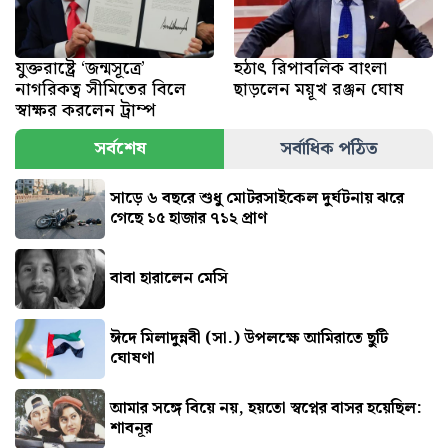
যুক্তরাষ্ট্রে ‘জন্মসূত্রে’
হঠাৎ রিপাবলিক বাংলা
নাগরিকত্ব সীমিতের বিলে
ছাড়লেন ময়ূখ রঞ্জন ঘোষ
স্বাক্ষর করলেন ট্রাম্প
সর্বশেষ
সর্বাধিক পঠিত
সাড়ে ৬ বছরে শুধু মোটরসাইকেল দুর্ঘটনায় ঝরে
গেছে ১৫ হাজার ৭১২ প্রাণ
বাবা হারালেন মেসি
ঈদে মিলাদুন্নবী (সা.) উপলক্ষে আমিরাতে ছুটি
ঘোষণা
আমার সঙ্গে বিয়ে নয়, হয়তো স্বপ্নের বাসর হয়েছিল:
শাবনূর