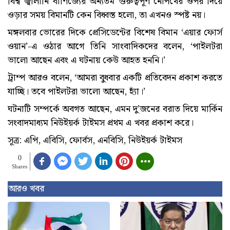
বিশ্ব জ্বালানি বাণিজ্যের অন্যতম গুরুত্বপূর্ণ নৌপথের ওপর দিয়ে
ওড়ার সময় বিমানটি কেন বিধ্বস্ত হলো, তা এখনও স্পষ্ট নয়।
মঙ্গলবার ভোরের দিকে প্রেসিডেন্টের বিশেষ বিমান ‘এয়ার ফোর্স
ওয়ান’-এ ওঠার আগে তিনি সাংবাদিকদের বলেন, ‘পাইলটরা
ভালো আছেন এবং এ ঘটনায় কেউ আহত হননি।’
ট্রাম্প আরও বলেন, ‘আমরা বুধবার একটি প্রতিবেদন প্রকাশ করতে
যাচ্ছি। তবে পাইলটরা ভালো আছেন, হ্যাঁ।’
ঘটনাটি সম্পর্কে অবগত আছেন, এমন দু’জনের বরাত দিয়ে মার্কিন
সংবাদমাধ্যম নিউইয়র্ক টাইমস প্রথম এ খবর প্রকাশ করে।
সূত্র: এপি, এবিসি, ফোর্বস, এনবিসি, নিউইয়র্ক টাইমস
0
Shares
আরও খবর