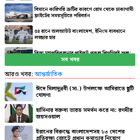
বিমানে কারিগরি ত্রুটির কারণে রোম থেকে ঢাকাগামী
ফ্লাইটের সময়সূচিতে পরিবর্তন
৫৪ রানে অলআউট বাংলাদেশ, ইনিংস ব্যবধানে
লজ্জার হার
তিস্তা মহাপরিকল্পনার পাইলট প্রকল্প শিগগিরই শুরু:
সব খবর
প্রতিমন্ত্রী
আরও খবর:
আন্তর্জাতিক
জুলাই জাদুঘর যেন দলীয় ইতিহাসের জায়গা না হয়:
নাহিদ
ঈদে মিলাদুন্নবী (সা.) উপলক্ষে আমিরাতে ছুটি
ঘোষণা
হাসিনার বক্তব্য ভারত সমর্থন করে না: রণধীর
জয়সওয়াল
ইরানের বিরুদ্ধে বাংলাদেশসহ ১৩ দেশের
প্রতিরক্ষা জোটে প্রধান কমান্ডার নিয়োগ