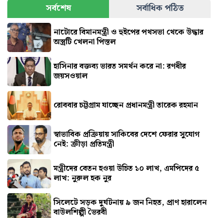
সর্বশেষ
সর্বাধিক পঠিত
নাটোরে বিমানমন্ত্রী ও হুইপের পথসভা থেকে উদ্ধার
অস্ত্রটি খেলনা পিস্তল
হাসিনার বক্তব্য ভারত সমর্থন করে না: রণধীর
জয়সওয়াল
রোববার চট্টগ্রাম যাচ্ছেন প্রধানমন্ত্রী তারেক রহমান
স্বাভাবিক প্রক্রিয়ায় সাকিবের দেশে ফেরার সুযোগ
নেই: ক্রীড়া প্রতিমন্ত্রী
মন্ত্রীদের বেতন হওয়া উচিত ১০ লাখ, এমপিদের ৫
লাখ: নুরুল হক নুর
সিলেটে সড়ক দুর্ঘটনায় ৯ জন নিহত, প্রাণ হারালেন
বাউলশিল্পী ভৈরবী