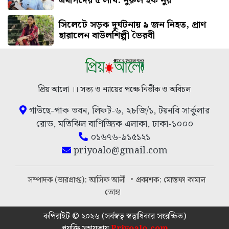
এমপিদের ৫ লাখ: নুরুল হক নুর
সিলেটে সড়ক দুর্ঘটনায় ৯ জন নিহত, প্রাণ
হারালেন বাউলশিল্পী ভৈরবী
প্রিয় আলো ।। সত্য ও ন্যায়ের পক্ষে নির্ভীক ও অবিচল
গাউছে-পাক ভবন, লিফট-৬, ২৮জি/১, টয়নবি সার্কুলার
রোড, মতিঝিল বাণিজ্যিক এলাকা, ঢাকা-১০০০
০১৬৭৬-৯১৫১২১
priyoalo@gmail.com
সম্পাদক (ভারপ্রাপ্ত): আসিফ আলী
প্রকাশক: মোস্তফা কামাল
তোহা
কপিরাইট © ২০২৬ (সর্বস্বত্ব স্বত্বাধিকার সংরক্ষিত)
প্রযুক্তি সহায়তায়
Priyoalo.com