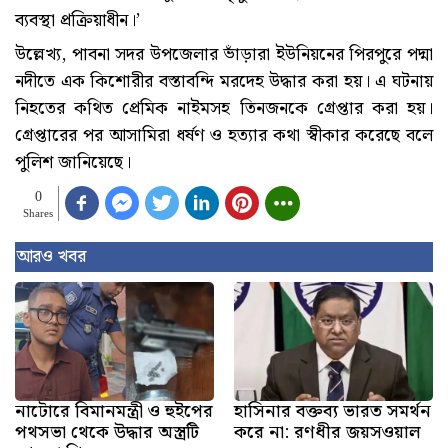
ব্যবস্থা প্রক্রিয়াধীন।’
উল্লেখ্য, পাবনা সদর উপজেলার ভাঁড়ারা ইউনিয়নের পিরপুরে পদ্মা
নদীতে এক কিশোরীর বস্তাবন্দি মরদেহ উদ্ধার করা হয়। এ ঘটনায়
নিহতের কথিত প্রেমিক নাইমসহ তিনজনকে গ্রেপ্তার করা হয়।
গ্রেপ্তারের পর আসামিরা ধর্ষণ ও হত্যার কথা স্বীকার করেছে বলে
পুলিশ জানিয়েছে।
0
Shares
আরও খবর
নাটোরে বিমানমন্ত্রী ও হুইপের
হাসিনার বক্তব্য ভারত সমর্থন
পথসভা থেকে উদ্ধার অস্ত্রটি
করে না: রণধীর জয়সওয়াল