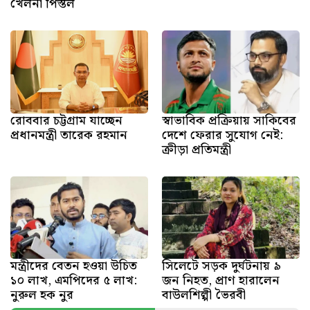
খেলনা পিস্তল
রোববার চট্টগ্রাম যাচ্ছেন
স্বাভাবিক প্রক্রিয়ায় সাকিবের
প্রধানমন্ত্রী তারেক রহমান
দেশে ফেরার সুযোগ নেই:
ক্রীড়া প্রতিমন্ত্রী
মন্ত্রীদের বেতন হওয়া উচিত
সিলেটে সড়ক দুর্ঘটনায় ৯
১০ লাখ, এমপিদের ৫ লাখ:
জন নিহত, প্রাণ হারালেন
নুরুল হক নুর
বাউলশিল্পী ভৈরবী